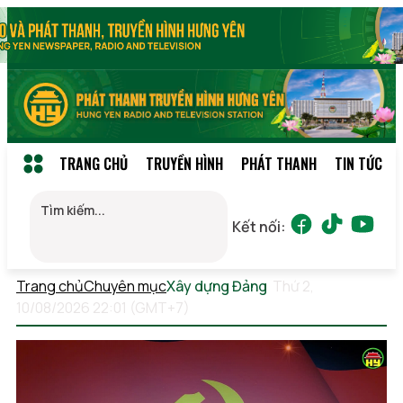
TRANG CHỦ
TRUYỀN HÌNH
PHÁT THANH
TIN TỨC
Kết nối:
Trang chủ
Chuyên mục
Xây dựng Đảng
Thứ 2,
10/08/2026 22:01 (GMT+7)