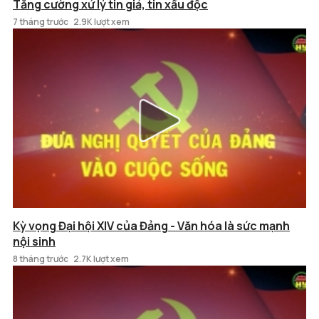
Tăng cường xử lý tin giả, tin xấu độc
7 tháng trước
2.9K lượt xem
Kỳ vọng Đại hội XIV của Đảng - Văn hóa là sức mạnh
nội sinh
8 tháng trước
2.7K lượt xem