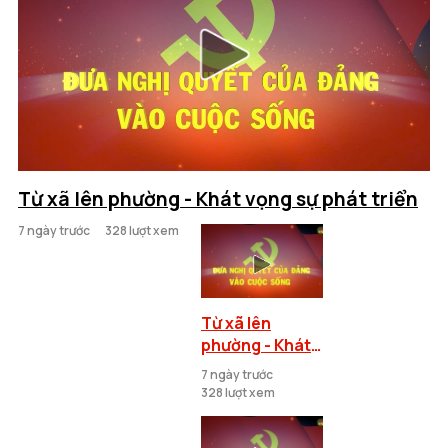
Từ xã lên phường - Khát vọng sự phát triển
7 ngày trước
328 lượt xem
Từ xã lên
phường - Khát
vọng sự phát
7 ngày trước
triển
328 lượt xem