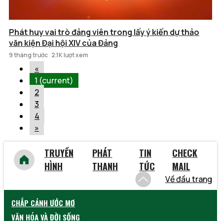
Phát huy vai trò đảng viên trong lấy ý kiến dự thảo
văn kiện Đại hội XIV của Đảng
9 tháng trước
2.1K lượt xem
«
1
(current)
2
3
4
»
TRUYỀN
PHÁT
TIN
CHECK
HÌNH
THANH
TỨC
MAIL
Về đầu trang
CHẮP CÁNH ƯỚC MƠ
VĂN HÓA VÀ ĐỜI SỐNG