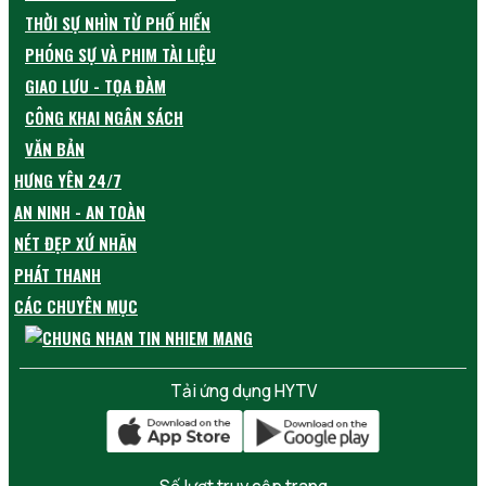
THỜI SỰ NHÌN TỪ PHỐ HIẾN
PHÓNG SỰ VÀ PHIM TÀI LIỆU
GIAO LƯU - TỌA ĐÀM
CÔNG KHAI NGÂN SÁCH
VĂN BẢN
HƯNG YÊN 24/7
AN NINH - AN TOÀN
NÉT ĐẸP XỨ NHÃN
PHÁT THANH
CÁC CHUYÊN MỤC
Tải ứng dụng HYTV