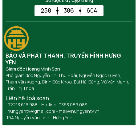
Số lượt truy cập trang
258
386
604
BÁO VÀ PHÁT THANH, TRUYỀN HÌNH HƯNG
YÊN
Giám đốc Hoàng Minh Sơn
Phó giám đốc Nguyễn Thị Thu Hoài, Nguyễn Ngọc Luyện,
Phạm Văn Xướng, Đinh Đức Khoa, Bùi Hải Đăng, Vũ Văn Mạnh,
Trần Thị Thoa
Liên hệ toà soạn
02213 616 988 - Hotline: 0363 089 089
hungyentv@gmail.com
-
mail@hungyentv.vn
164 Nguyễn Văn Linh - Hưng Yên