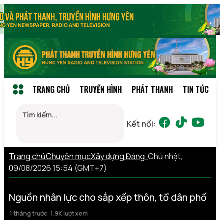
TRANG CHỦ
TRUYỀN HÌNH
PHÁT THANH
TIN TỨC
Kết nối:
Trang chủ
Chuyên mục
Xây dựng Đảng
Chủ nhật,
09/08/2026 15:54 (GMT+7)
Nguồn nhân lực cho sắp xếp thôn, tổ dân phố
1 tháng trước
1.9K lượt xem