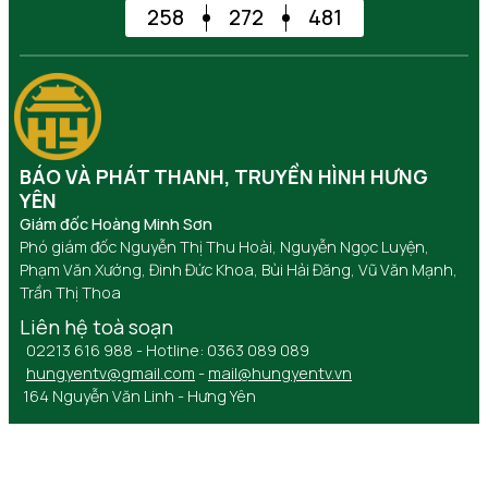
258
272
481
BÁO VÀ PHÁT THANH, TRUYỀN HÌNH HƯNG
YÊN
Giám đốc Hoàng Minh Sơn
Phó giám đốc Nguyễn Thị Thu Hoài, Nguyễn Ngọc Luyện,
Phạm Văn Xướng, Đinh Đức Khoa, Bùi Hải Đăng, Vũ Văn Mạnh,
Trần Thị Thoa
Liên hệ toà soạn
02213 616 988 - Hotline: 0363 089 089
hungyentv@gmail.com
-
mail@hungyentv.vn
164 Nguyễn Văn Linh - Hưng Yên