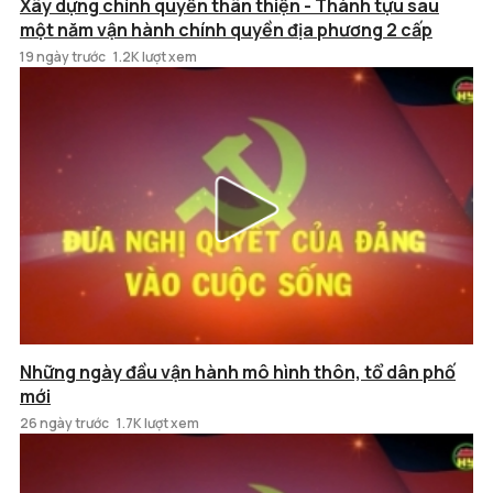
Xây dựng chính quyền thân thiện - Thành tựu sau
một năm vận hành chính quyền địa phương 2 cấp
19 ngày trước
1.2K lượt xem
Những ngày đầu vận hành mô hình thôn, tổ dân phố
mới
26 ngày trước
1.7K lượt xem