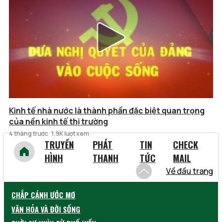
Kinh tế nhà nước là thành phần đặc biệt quan trọng
của nền kinh tế thị trường
4 tháng trước
1.9K lượt xem
TRUYỀN
PHÁT
TIN
CHECK
HÌNH
THANH
TỨC
MAIL
Về đầu trang
CHẮP CÁNH ƯỚC MƠ
VĂN HÓA VÀ ĐỜI SỐNG