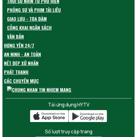
THỜI SỰ NHÌN TỪ PHỐ HIẾN
PHÓNG SỰ VÀ PHIM TÀI LIỆU
GIAO LƯU - TỌA ĐÀM
CÔNG KHAI NGÂN SÁCH
VĂN BẢN
HƯNG YÊN 24/7
AN NINH - AN TOÀN
NÉT ĐẸP XỨ NHÃN
PHÁT THANH
CÁC CHUYÊN MỤC
Tải ứng dụng HYTV
Số lượt truy cập trang