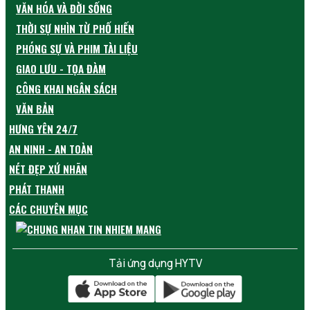
VĂN HÓA VÀ ĐỜI SỐNG
THỜI SỰ NHÌN TỪ PHỐ HIẾN
PHÓNG SỰ VÀ PHIM TÀI LIỆU
GIAO LƯU - TỌA ĐÀM
CÔNG KHAI NGÂN SÁCH
VĂN BẢN
HƯNG YÊN 24/7
AN NINH - AN TOÀN
NÉT ĐẸP XỨ NHÃN
PHÁT THANH
CÁC CHUYÊN MỤC
Tải ứng dụng HYTV