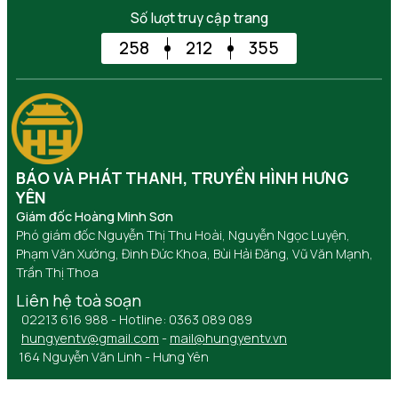
Số lượt truy cập trang
258
212
355
BÁO VÀ PHÁT THANH, TRUYỀN HÌNH HƯNG
YÊN
Giám đốc Hoàng Minh Sơn
Phó giám đốc Nguyễn Thị Thu Hoài, Nguyễn Ngọc Luyện,
Phạm Văn Xướng, Đinh Đức Khoa, Bùi Hải Đăng, Vũ Văn Mạnh,
Trần Thị Thoa
Liên hệ toà soạn
02213 616 988 - Hotline: 0363 089 089
hungyentv@gmail.com
-
mail@hungyentv.vn
164 Nguyễn Văn Linh - Hưng Yên