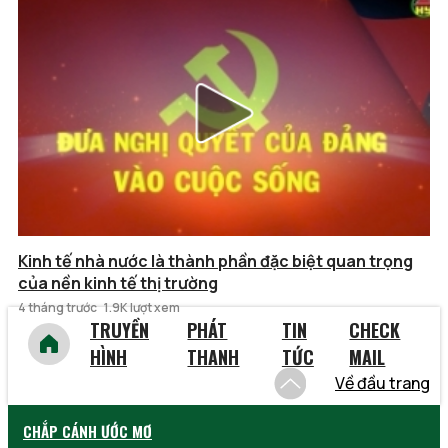
Kinh tế nhà nước là thành phần đặc biệt quan trọng
của nền kinh tế thị trường
4 tháng trước
1.9K lượt xem
TRUYỀN
PHÁT
TIN
CHECK
HÌNH
THANH
TỨC
MAIL
Về đầu trang
CHẮP CÁNH ƯỚC MƠ