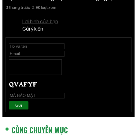
3 tháng trước
2.9K lượt xem
Lời bình của bạn
Gửi ý kiến
Gửi
CÙNG CHUYÊN MỤC