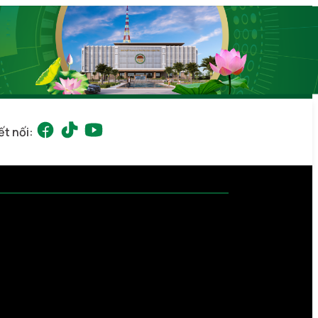
ết nối: