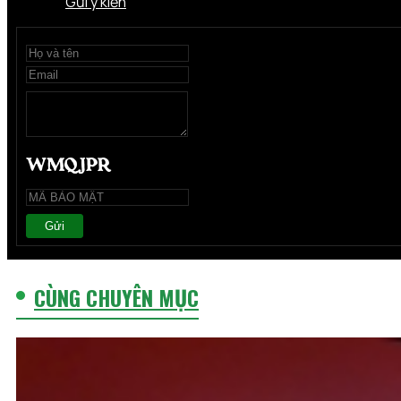
Gửi ý kiến
Gửi
CÙNG CHUYÊN MỤC