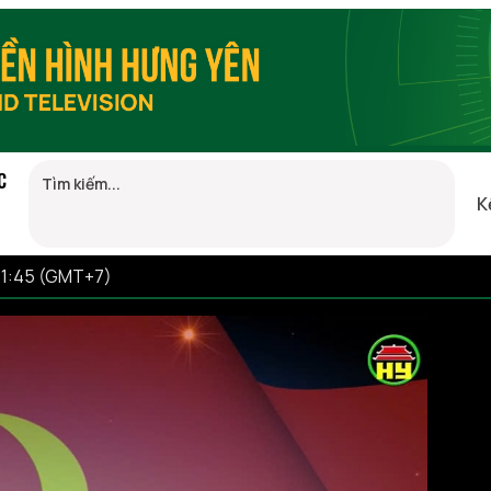
C
K
21:45 (GMT+7)