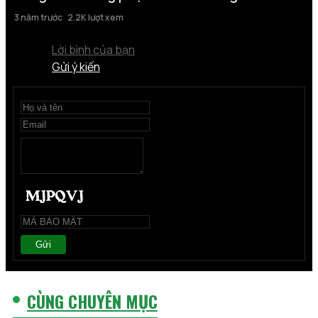
3 năm trước
2.2K lượt xem
Lời bình của bạn
Gửi ý kiến
Gửi
CÙNG CHUYÊN MỤC