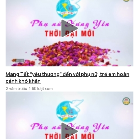
Mang Tết “yêu thương” đến với phụ nữ, trẻ em hoàn
cảnh khó khăn
2 năm trước
1.6K lượt xem