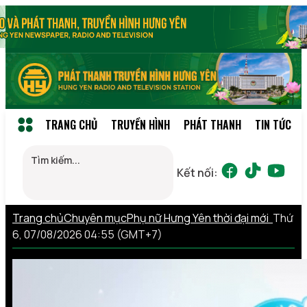
TRANG CHỦ
TRUYỀN HÌNH
PHÁT THANH
TIN TỨC
Kết nối:
Trang chủ
Chuyên mục
Phụ nữ Hưng Yên thời đại mới
Thứ
6, 07/08/2026 04:55 (GMT+7)