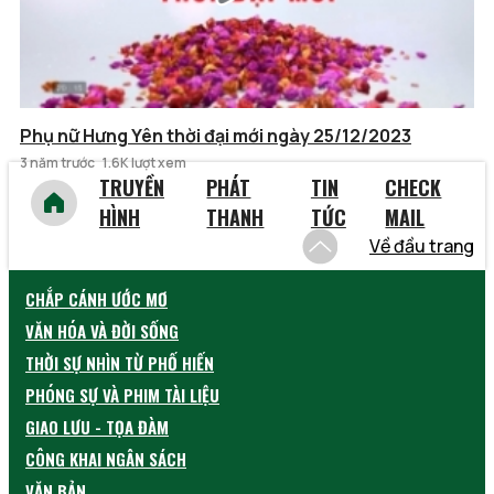
Phụ nữ Hưng Yên thời đại mới ngày 25/12/2023
3 năm trước
1.6K lượt xem
TRUYỀN
PHÁT
TIN
CHECK
HÌNH
THANH
TỨC
MAIL
Về đầu trang
CHẮP CÁNH ƯỚC MƠ
VĂN HÓA VÀ ĐỜI SỐNG
THỜI SỰ NHÌN TỪ PHỐ HIẾN
PHÓNG SỰ VÀ PHIM TÀI LIỆU
GIAO LƯU - TỌA ĐÀM
CÔNG KHAI NGÂN SÁCH
VĂN BẢN