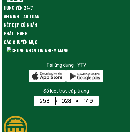
HƯNG YÊN 24/7
AN NINH - AN TOÀN
NÉT ĐẸP XỨ NHÃN
PHÁT THANH
CÁC CHUYÊN MỤC
Tải ứng dụng HYTV
Số lượt truy cập trang
258
028
149