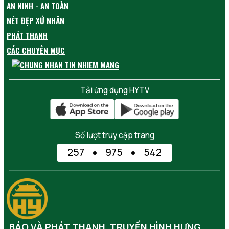
AN NINH - AN TOÀN
NÉT ĐẸP XỨ NHÃN
PHÁT THANH
CÁC CHUYÊN MỤC
Tải ứng dụng HYTV
Số lượt truy cập trang
257
975
542
BÁO VÀ PHÁT THANH, TRUYỀN HÌNH HƯNG