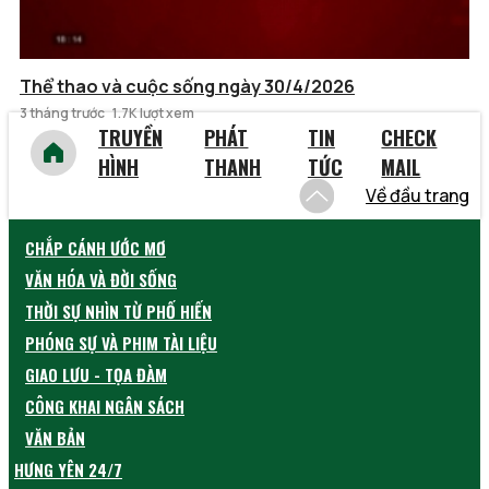
Thể thao và cuộc sống ngày 30/4/2026
3 tháng trước
1.7K lượt xem
TRUYỀN
PHÁT
TIN
CHECK
HÌNH
THANH
TỨC
MAIL
Về đầu trang
CHẮP CÁNH ƯỚC MƠ
VĂN HÓA VÀ ĐỜI SỐNG
THỜI SỰ NHÌN TỪ PHỐ HIẾN
PHÓNG SỰ VÀ PHIM TÀI LIỆU
GIAO LƯU - TỌA ĐÀM
CÔNG KHAI NGÂN SÁCH
VĂN BẢN
HƯNG YÊN 24/7