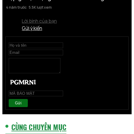
4 năm trước
5.5K lượt xem
Lời bình của bạn
Gửi ý kiến
Gửi
CÙNG CHUYÊN MỤC