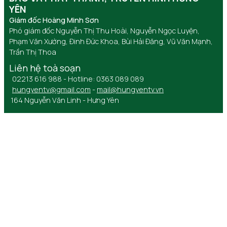
YÊN
Giám đốc Hoàng Minh Sơn
Phó giám đốc Nguyễn Thị Thu Hoài, Nguyễn Ngọc Luyện,
Phạm Văn Xướng, Đinh Đức Khoa, Bùi Hải Đăng, Vũ Văn Mạnh,
Trần Thị Thoa
Liên hệ toà soạn
02213 616 988 - Hotline: 0363 089 089
hungyentv@gmail.com
-
mail@hungyentv.vn
164 Nguyễn Văn Linh - Hưng Yên