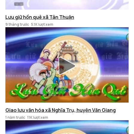
Lưu giữ hồn quê xã Tân Thuận
9 tháng trước
5.1K lượt xem
Giao lưu văn hóa xã Nghĩa Trụ, huyện Văn Giang
1 năm trước
11K lượt xem