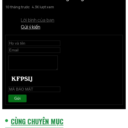
10 tháng trước
4.3K lượt xem
Lời bình của bạn
Gửi ý kiến
Gửi
CÙNG CHUYÊN MỤC