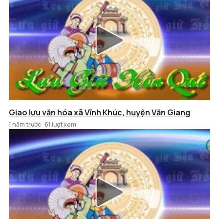
Giao lưu văn hóa xã Vĩnh Khúc, huyện Văn Giang
1 năm trước
61 lượt xem