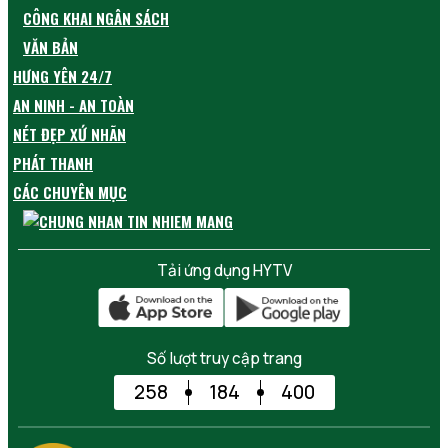
CÔNG KHAI NGÂN SÁCH
VĂN BẢN
HƯNG YÊN 24/7
AN NINH - AN TOÀN
NÉT ĐẸP XỨ NHÃN
PHÁT THANH
CÁC CHUYÊN MỤC
Tải ứng dụng HYTV
Số lượt truy cập trang
258
184
400