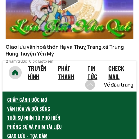
Giao lưu văn hoá thôn Hạ và Thuỵ Trang xã Trung
Hưng, huyện Yên Mỹ
2 năm trước
6.3K lượt xem
TRUYỀN
PHÁT
TIN
CHECK
HÌNH
THANH
TỨC
MAIL
Về đầu trang
CHẮP CÁNH ƯỚC MƠ
VĂN HÓA VÀ ĐỜI SỐNG
THỜI SỰ NHÌN TỪ PHỐ HIẾN
PHÓNG SỰ VÀ PHIM TÀI LIỆU
GIAO LƯU - TỌA ĐÀM