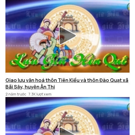
Giao lưu văn hoá thôn Tiên Kiều và thôn Đào Quạt xã
Bãi Sậy, huyện Ân Thi
2 năm trước
7.3K lượt xem