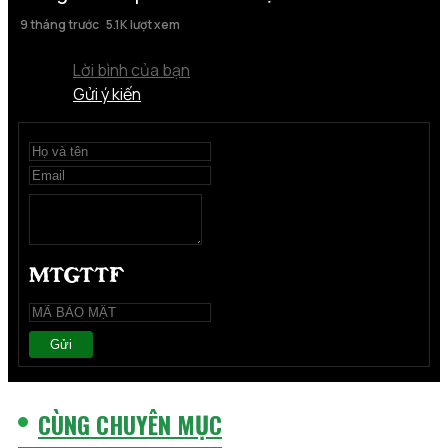
9 tháng trước
5.1K lượt xem
Lời bình của bạn
Gửi ý kiến
Gửi
CÙNG CHUYÊN MỤC