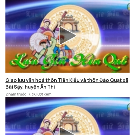
Giao lưu văn hoá thôn Tiên Kiều và thôn Đào Quạt xã
Bãi Sậy, huyện Ân Thi
2 năm trước
7.3K lượt xem