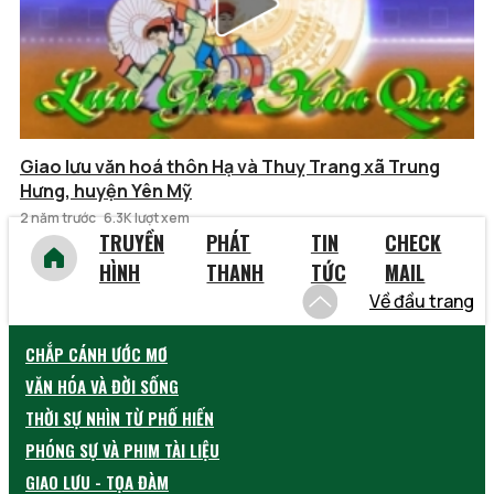
Giao lưu văn hoá thôn Hạ và Thuỵ Trang xã Trung
Hưng, huyện Yên Mỹ
2 năm trước
6.3K lượt xem
TRUYỀN
PHÁT
TIN
CHECK
HÌNH
THANH
TỨC
MAIL
Về đầu trang
CHẮP CÁNH ƯỚC MƠ
VĂN HÓA VÀ ĐỜI SỐNG
THỜI SỰ NHÌN TỪ PHỐ HIẾN
PHÓNG SỰ VÀ PHIM TÀI LIỆU
GIAO LƯU - TỌA ĐÀM