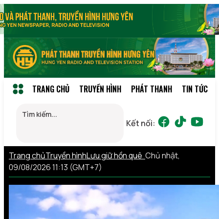
TRANG CHỦ
TRUYỀN HÌNH
PHÁT THANH
TIN TỨC
Kết nối:
Trang chủ
Truyền hình
Lưu giữ hồn quê
Chủ nhật,
09/08/2026 11:13 (GMT+7)