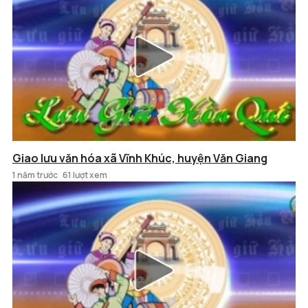
Giao lưu văn hóa xã Vĩnh Khúc, huyện Văn Giang
1 năm trước
61 lượt xem