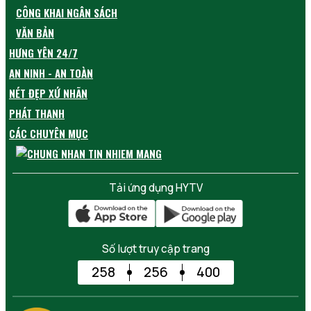
CÔNG KHAI NGÂN SÁCH
VĂN BẢN
HƯNG YÊN 24/7
AN NINH - AN TOÀN
NÉT ĐẸP XỨ NHÃN
PHÁT THANH
CÁC CHUYÊN MỤC
Tải ứng dụng HYTV
Số lượt truy cập trang
258
256
400