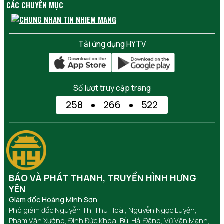
CÁC CHUYÊN MỤC
Tải ứng dụng HYTV
Số lượt truy cập trang
258
266
522
BÁO VÀ PHÁT THANH, TRUYỀN HÌNH HƯNG
YÊN
Giám đốc Hoàng Minh Sơn
Phó giám đốc Nguyễn Thị Thu Hoài, Nguyễn Ngọc Luyện,
Phạm Văn Xướng, Đinh Đức Khoa, Bùi Hải Đăng, Vũ Văn Mạnh,