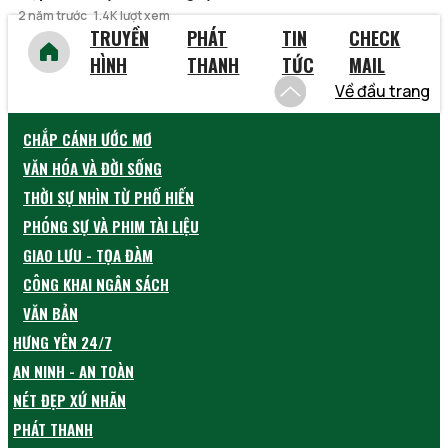
2 năm trước
1.4K lượt xem
TRUYỀN
PHÁT
TIN
CHECK
HÌNH
THANH
TỨC
MAIL
Về đầu trang
CHẮP CÁNH ƯỚC MƠ
VĂN HÓA VÀ ĐỜI SỐNG
THỜI SỰ NHÌN TỪ PHỐ HIẾN
PHÓNG SỰ VÀ PHIM TÀI LIỆU
GIAO LƯU - TỌA ĐÀM
CÔNG KHAI NGÂN SÁCH
VĂN BẢN
HƯNG YÊN 24/7
AN NINH - AN TOÀN
NÉT ĐẸP XỨ NHÃN
PHÁT THANH