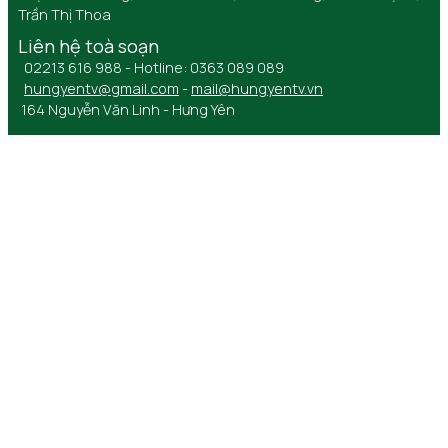
Trần Thị Thoa
Liên hệ toà soạn
02213 616 988 - Hotline: 0363 089 089
hungyentv@gmail.com
-
mail@hungyentv.vn
164 Nguyễn Văn Linh - Hưng Yên