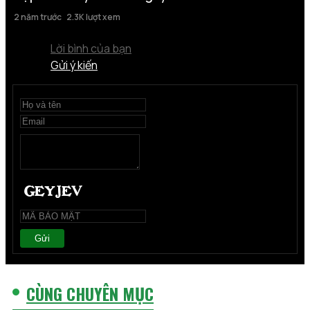
2 năm trước
2.3K lượt xem
Lời bình của bạn
Gửi ý kiến
Gửi
CÙNG CHUYÊN MỤC