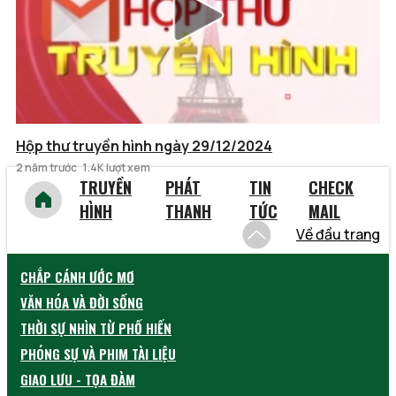
Hộp thư truyền hình ngày 29/12/2024
2 năm trước
1.4K lượt xem
TRUYỀN
PHÁT
TIN
CHECK
HÌNH
THANH
TỨC
MAIL
Về đầu trang
CHẮP CÁNH ƯỚC MƠ
VĂN HÓA VÀ ĐỜI SỐNG
THỜI SỰ NHÌN TỪ PHỐ HIẾN
PHÓNG SỰ VÀ PHIM TÀI LIỆU
GIAO LƯU - TỌA ĐÀM