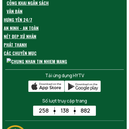
CÔNG KHAI NGÂN SÁCH
VĂN BẢN
HƯNG YÊN 24/7
AN NINH - AN TOÀN
NÉT ĐẸP XỨ NHÃN
PHÁT THANH
CÁC CHUYÊN MỤC
Tải ứng dụng HYTV
Số lượt truy cập trang
258
138
882