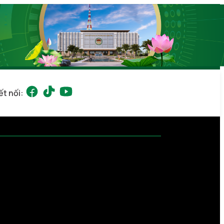
ết nối: