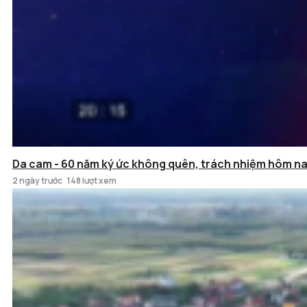
Da cam - 60 năm ký ức không quên, trách nhiệm hôm n
2 ngày trước
148 lượt xem