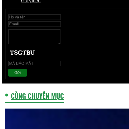
Gửi ý kiến
Gửi
CÙNG CHUYÊN MỤC