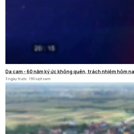
Da cam - 60 năm ký ức không quên, trách nhiệm hôm n
3 ngày trước
195 lượt xem