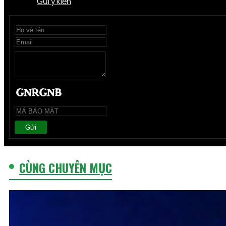
Gửi ý kiến
Gửi
CÙNG CHUYÊN MỤC