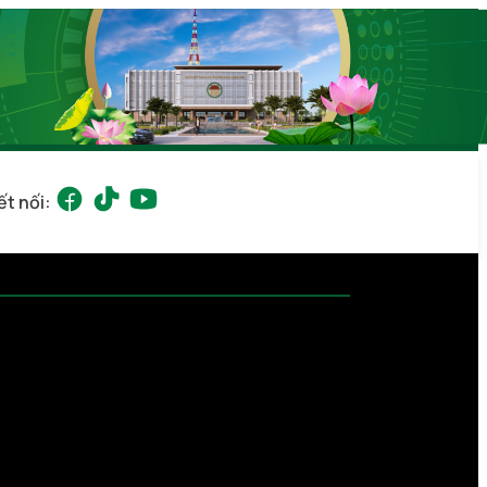
ết nối: