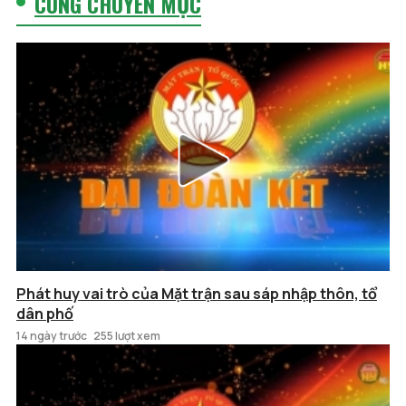
CÙNG CHUYÊN MỤC
Phát huy vai trò của Mặt trận sau sáp nhập thôn, tổ
dân phố
14 ngày trước
255 lượt xem