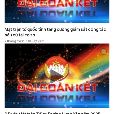
Mặt trận tổ quốc tỉnh tăng cường giám sát công tác
bầu cử tại cơ sở
7 tháng trước
1.1K lượt xem