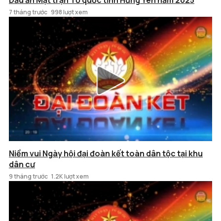
Dấu ấn Mặt trận Tổ quốc tỉnh Hưng Yên năm 2025
7 tháng trước
998 lượt xem
Niềm vui Ngày hội đại đoàn kết toàn dân tộc tại khu
dân cư
9 tháng trước
1.2K lượt xem