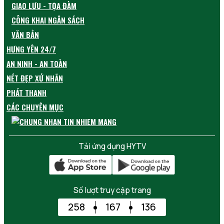
GIAO LƯU - TỌA ĐÀM
CÔNG KHAI NGÂN SÁCH
VĂN BẢN
HƯNG YÊN 24/7
AN NINH - AN TOÀN
NÉT ĐẸP XỨ NHÃN
PHÁT THANH
CÁC CHUYÊN MỤC
Tải ứng dụng HYTV
Số lượt truy cập trang
258
167
136