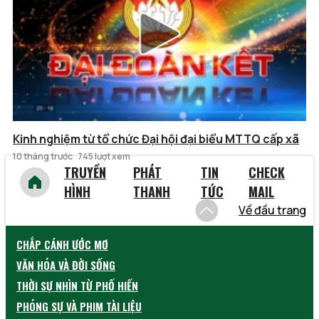
Kinh nghiệm từ tổ chức Đại hội đại biểu MTTQ cấp xã
10 tháng trước
745 lượt xem
TRUYỀN
PHÁT
TIN
CHECK
HÌNH
THANH
TỨC
MAIL
Về đầu trang
CHẮP CÁNH ƯỚC MƠ
VĂN HÓA VÀ ĐỜI SỐNG
THỜI SỰ NHÌN TỪ PHỐ HIẾN
PHÓNG SỰ VÀ PHIM TÀI LIỆU