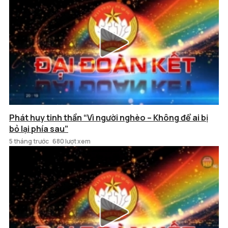
Phát huy tinh thần “Vì người nghèo – Không để ai bị
bỏ lại phía sau”
5 tháng trước
680 lượt xem