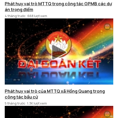
Phát huy vai trò MTTQ trong công tác GPMB các dự
án trọng điểm
4 tháng trước
668 lượt xem
Phát huy vai trò của MTTQ xã Hồng Quang trong
công tác bầu cử
5 tháng trước
1.3K lượt xem