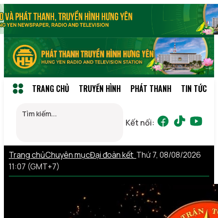
TRANG CHỦ
TRUYỀN HÌNH
PHÁT THANH
TIN TỨC
Kết nối:
Trang chủ
Chuyên mục
Đại đoàn kết
Thứ 7, 08/08/2026
11:07 (GMT+7)