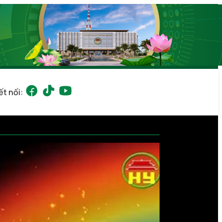
ết nối: