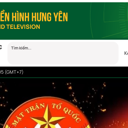
C
K
:05 (GMT+7)