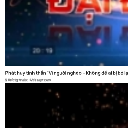
Hiệu quả từ mô hình Kết nối số
Phát huy tinh thần “Vì người nghèo – Không để ai bị bỏ lạ
5 tháng trước
680 lượt xem
27 ngày trước
439 lượt xem