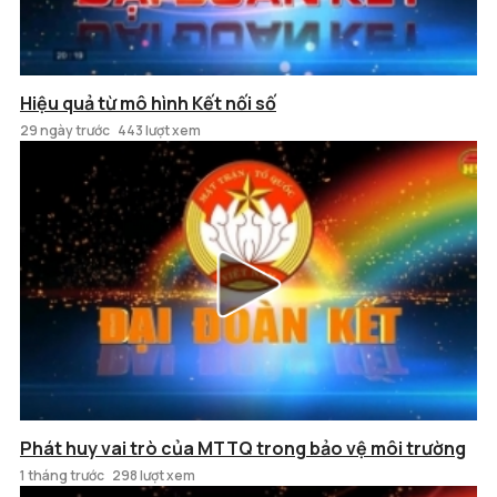
Hiệu quả từ mô hình Kết nối số
29 ngày trước
443 lượt xem
Phát huy vai trò của MTTQ trong bảo vệ môi trường
1 tháng trước
298 lượt xem