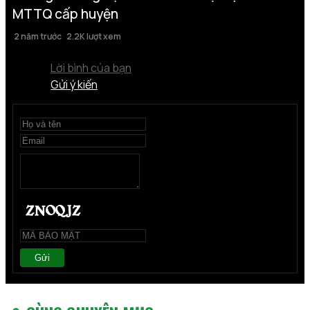
MTTQ cấp huyện
2 năm trước
2.2K lượt xem
Lời bình của bạn
Gửi ý kiến
Gửi