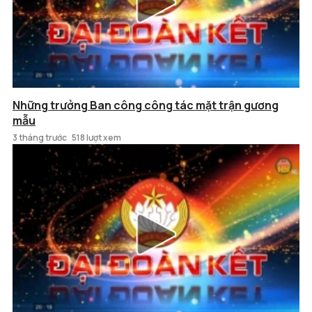
Những trưởng Ban công công tác mặt trận gương
mẫu
3 tháng trước
518 lượt xem