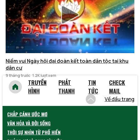
Niềm vui Ngày hội đại đoàn kết toàn dân tộc tại khu
dân cư
9 tháng trước
1.2K lượt xem
TRUYỀN
PHÁT
TIN
CHECK
HÌNH
THANH
TỨC
MAIL
Về đầu trang
CHẮP CÁNH ƯỚC MƠ
VĂN HÓA VÀ ĐỜI SỐNG
THỜI SỰ NHÌN TỪ PHỐ HIẾN