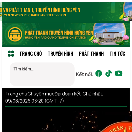
TRANG CHỦ
TRUYỀN HÌNH
PHÁT THANH
TIN TỨC
Kết nối:
Trang chủ
Chuyên mục
Đại đoàn kết
Chủ nhật,
09/08/2026 03:20 (GMT+7)