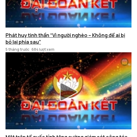
Phát huy tinh thần “Vì người nghèo – Không để ai bị
bỏ lại phía sau”
5 tháng trước
684 lượt xem