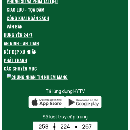
PHÓNG SỰ VÀ PHIM TÀI LIỆU
GIAO LƯU - TỌA ĐÀM
CÔNG KHAI NGÂN SÁCH
VĂN BẢN
HƯNG YÊN 24/7
AN NINH - AN TOÀN
NÉT ĐẸP XỨ NHÃN
PHÁT THANH
CÁC CHUYÊN MỤC
Tải ứng dụng HYTV
Số lượt truy cập trang
258
224
267