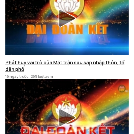
Phát huy vai trò của Mặt trận sau sáp nhập thôn, tổ
dân phố
15 ngày trước
259 lượt xem