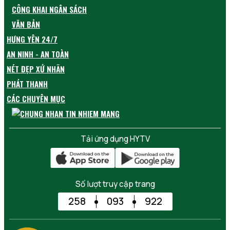
CÔNG KHAI NGÂN SÁCH
VĂN BẢN
HƯNG YÊN 24/7
AN NINH - AN TOÀN
NÉT ĐẸP XỨ NHÃN
PHÁT THANH
CÁC CHUYÊN MỤC
Tải ứng dụng HYTV
Số lượt truy cập trang
258
093
922