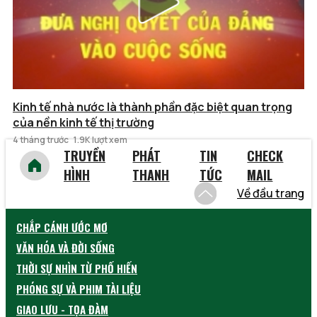
Kinh tế nhà nước là thành phần đặc biệt quan trọng
của nền kinh tế thị trường
4 tháng trước
1.9K lượt xem
TRUYỀN
PHÁT
TIN
CHECK
HÌNH
THANH
TỨC
MAIL
Về đầu trang
CHẮP CÁNH ƯỚC MƠ
VĂN HÓA VÀ ĐỜI SỐNG
THỜI SỰ NHÌN TỪ PHỐ HIẾN
PHÓNG SỰ VÀ PHIM TÀI LIỆU
GIAO LƯU - TỌA ĐÀM