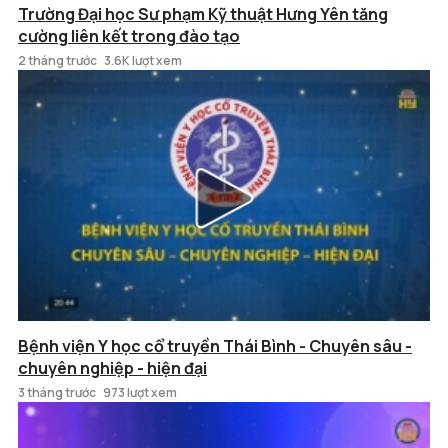
Trường Đại học Sư phạm Kỹ thuật Hưng Yên tăng
cường liên kết trong đào tạo
2 tháng trước
3.6K lượt xem
Bệnh viện Y học cổ truyền Thái Bình - Chuyên sâu -
chuyên nghiệp - hiện đại
3 tháng trước
973 lượt xem