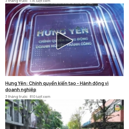
3 tháng trước
1.1K lượt xem
Hưng Yên: Chính quyền kiến tạo - Hành động vì
doanh nghiệp
3 tháng trước
810 lượt xem