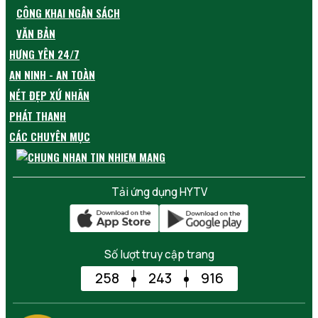
CÔNG KHAI NGÂN SÁCH
VĂN BẢN
HƯNG YÊN 24/7
AN NINH - AN TOÀN
NÉT ĐẸP XỨ NHÃN
PHÁT THANH
CÁC CHUYÊN MỤC
Tải ứng dụng HYTV
Số lượt truy cập trang
258
243
916