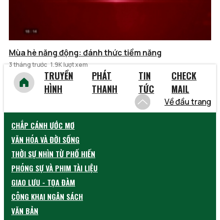
Mùa hè năng động: đánh thức tiềm năng
3 tháng trước
1.9K lượt xem
TRUYỀN
PHÁT
TIN
CHECK
HÌNH
THANH
TỨC
MAIL
Về đầu trang
CHẮP CÁNH ƯỚC MƠ
VĂN HÓA VÀ ĐỜI SỐNG
THỜI SỰ NHÌN TỪ PHỐ HIẾN
PHÓNG SỰ VÀ PHIM TÀI LIỆU
GIAO LƯU - TỌA ĐÀM
CÔNG KHAI NGÂN SÁCH
VĂN BẢN