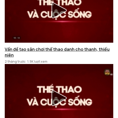
Vấn đề tạo sân chơi thể thao danh cho thanh, thiếu
niên
2 tháng trước
1.9K lượt xem