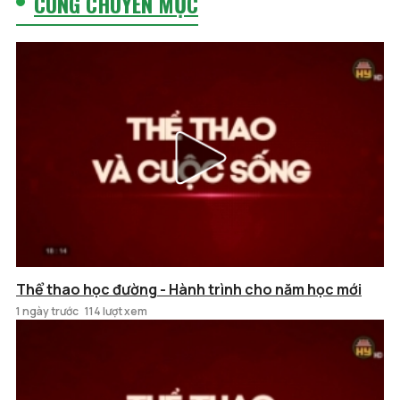
CÙNG CHUYÊN MỤC
Thể thao học đường - Hành trình cho năm học mới
1 ngày trước
114 lượt xem