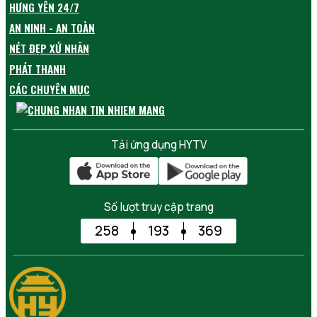
HƯNG YÊN 24/7
AN NINH - AN TOÀN
NÉT ĐẸP XỨ NHÃN
PHÁT THANH
CÁC CHUYÊN MỤC
Tải ứng dụng HYTV
Số lượt truy cập trang
258
193
369