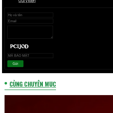
Gửi ý kiến
Gửi
CÙNG CHUYÊN MỤC