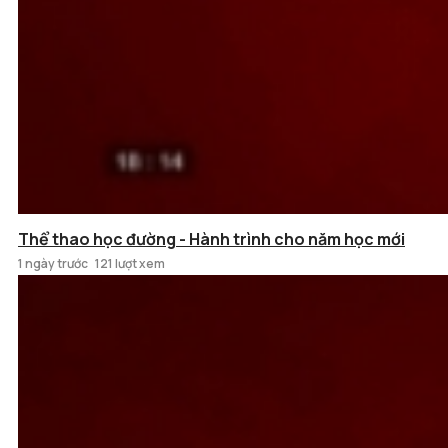
Thể thao học đường - Hành trình cho năm học mới
1 ngày trước
121 lượt xem