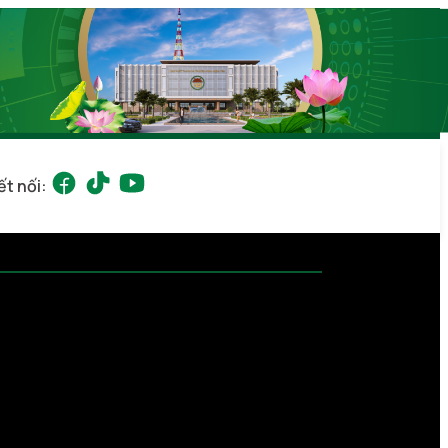
ết nối: