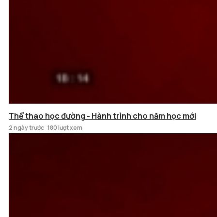
Thể thao học đường - Hành trình cho năm học mới
2 ngày trước
180 lượt xem