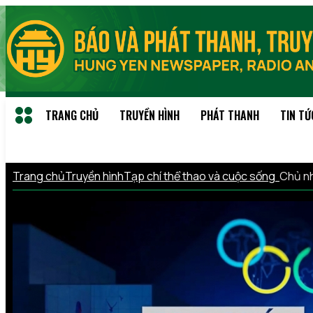
TRANG CHỦ
TRUYỀN HÌNH
PHÁT THANH
TIN TỨ
Trang chủ
Truyền hình
Tạp chí thể thao và cuộc sống
Chủ n