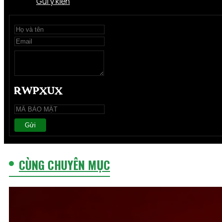
Gửi ý kiến
Gửi
CÙNG CHUYÊN MỤC