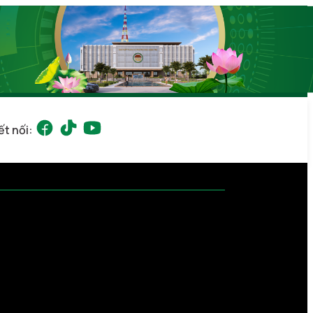
ết nối: