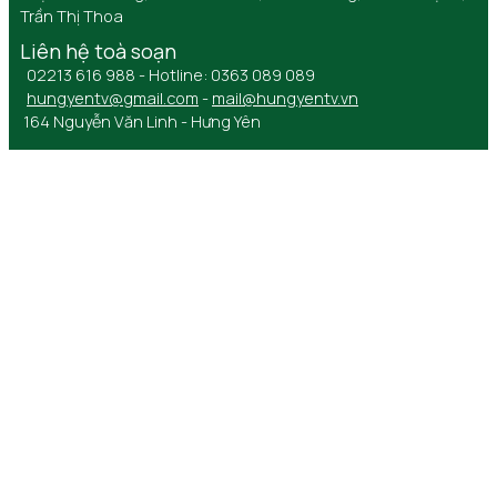
Trần Thị Thoa
Liên hệ toà soạn
02213 616 988 - Hotline: 0363 089 089
hungyentv@gmail.com
-
mail@hungyentv.vn
164 Nguyễn Văn Linh - Hưng Yên