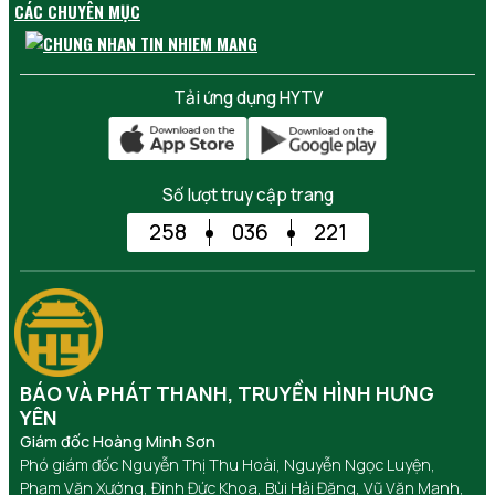
CÁC CHUYÊN MỤC
Tải ứng dụng HYTV
Số lượt truy cập trang
258
036
221
BÁO VÀ PHÁT THANH, TRUYỀN HÌNH HƯNG
YÊN
Giám đốc Hoàng Minh Sơn
Phó giám đốc Nguyễn Thị Thu Hoài, Nguyễn Ngọc Luyện,
Phạm Văn Xướng, Đinh Đức Khoa, Bùi Hải Đăng, Vũ Văn Mạnh,