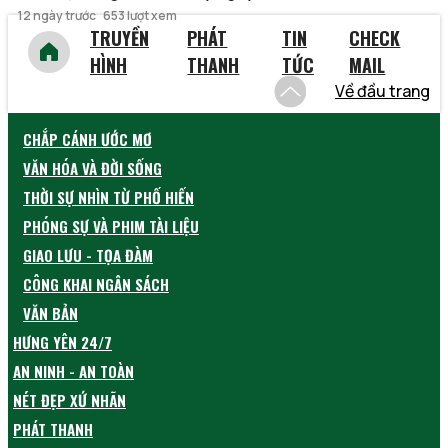
12 ngày trước
653 lượt xem
TRUYỀN
PHÁT
TIN
CHECK
HÌNH
THANH
TỨC
MAIL
Về đầu trang
CHẮP CÁNH ƯỚC MƠ
VĂN HÓA VÀ ĐỜI SỐNG
THỜI SỰ NHÌN TỪ PHỐ HIẾN
PHÓNG SỰ VÀ PHIM TÀI LIỆU
GIAO LƯU - TỌA ĐÀM
CÔNG KHAI NGÂN SÁCH
VĂN BẢN
HƯNG YÊN 24/7
AN NINH - AN TOÀN
NÉT ĐẸP XỨ NHÃN
PHÁT THANH