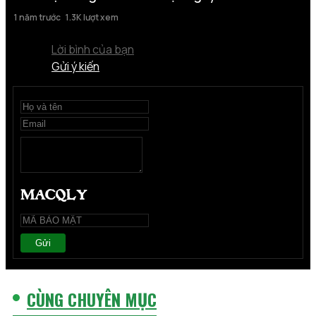
1 năm trước
1.3K lượt xem
Lời bình của bạn
Gửi ý kiến
Gửi
CÙNG CHUYÊN MỤC