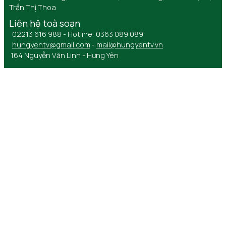
Trần Thị Thoa
Liên hệ toà soạn
02213 616 988 - Hotline: 0363 089 089
hungyentv@gmail.com
-
mail@hungyentv.vn
164 Nguyễn Văn Linh - Hưng Yên