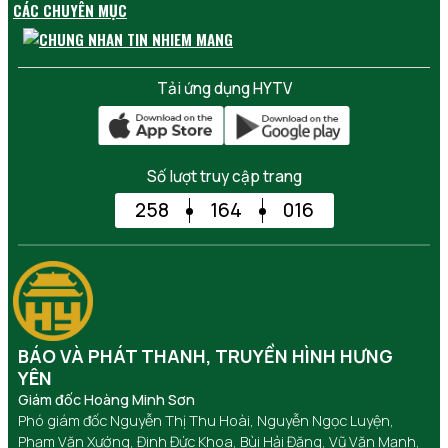
CÁC CHUYÊN MỤC
Tải ứng dụng HYTV
Số lượt truy cập trang
258
164
016
BÁO VÀ PHÁT THANH, TRUYỀN HÌNH HƯNG
YÊN
Giám đốc Hoàng Minh Sơn
Phó giám đốc Nguyễn Thị Thu Hoài, Nguyễn Ngọc Luyện,
Phạm Văn Xướng, Đinh Đức Khoa, Bùi Hải Đăng, Vũ Văn Mạnh,