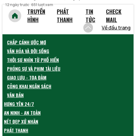
12 ngày trước
651 lượt xem
TRUYỀN
PHÁT
TIN
CHECK
HÌNH
THANH
TỨC
MAIL
Về đầu trang
CHẮP CÁNH ƯỚC MƠ
VĂN HÓA VÀ ĐỜI SỐNG
THỜI SỰ NHÌN TỪ PHỐ HIẾN
PHÓNG SỰ VÀ PHIM TÀI LIỆU
GIAO LƯU - TỌA ĐÀM
CÔNG KHAI NGÂN SÁCH
VĂN BẢN
HƯNG YÊN 24/7
AN NINH - AN TOÀN
NÉT ĐẸP XỨ NHÃN
PHÁT THANH