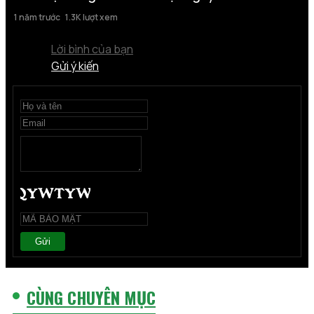
1 năm trước
1.3K lượt xem
Lời bình của bạn
Gửi ý kiến
Gửi
CÙNG CHUYÊN MỤC