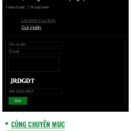
1 năm trước
1.7K lượt xem
Lời bình của bạn
Gửi ý kiến
Gửi
CÙNG CHUYÊN MỤC