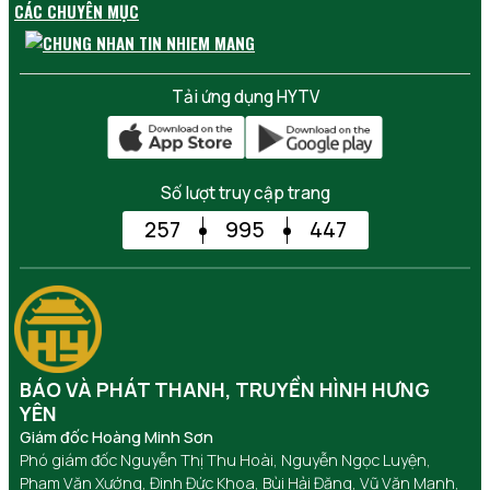
CÁC CHUYÊN MỤC
Tải ứng dụng HYTV
Số lượt truy cập trang
257
995
447
BÁO VÀ PHÁT THANH, TRUYỀN HÌNH HƯNG
YÊN
Giám đốc Hoàng Minh Sơn
Phó giám đốc Nguyễn Thị Thu Hoài, Nguyễn Ngọc Luyện,
Phạm Văn Xướng, Đinh Đức Khoa, Bùi Hải Đăng, Vũ Văn Mạnh,