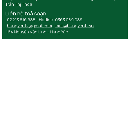
Trần Thị Thoa
Liên hệ toà soạn
02213 616 988 - Hotline: 0363 089 089
hungyentv@gmail.com
-
mail@hungyentv.vn
164 Nguyễn Văn Linh - Hưng Yên