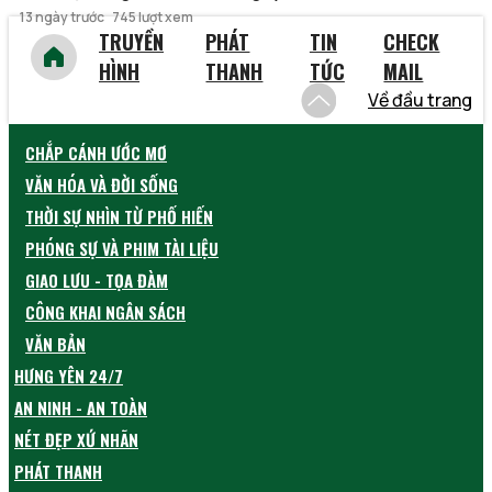
13 ngày trước
745 lượt xem
TRUYỀN
PHÁT
TIN
CHECK
HÌNH
THANH
TỨC
MAIL
Về đầu trang
CHẮP CÁNH ƯỚC MƠ
VĂN HÓA VÀ ĐỜI SỐNG
THỜI SỰ NHÌN TỪ PHỐ HIẾN
PHÓNG SỰ VÀ PHIM TÀI LIỆU
GIAO LƯU - TỌA ĐÀM
CÔNG KHAI NGÂN SÁCH
VĂN BẢN
HƯNG YÊN 24/7
AN NINH - AN TOÀN
NÉT ĐẸP XỨ NHÃN
PHÁT THANH