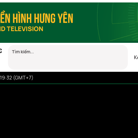
C
K
 19:32 (GMT+7)