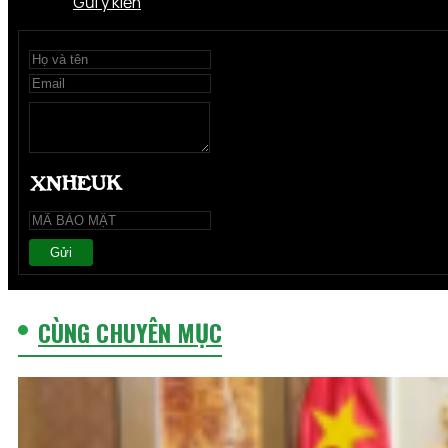
Gửi ý kiến
Gửi
CÙNG CHUYÊN MỤC