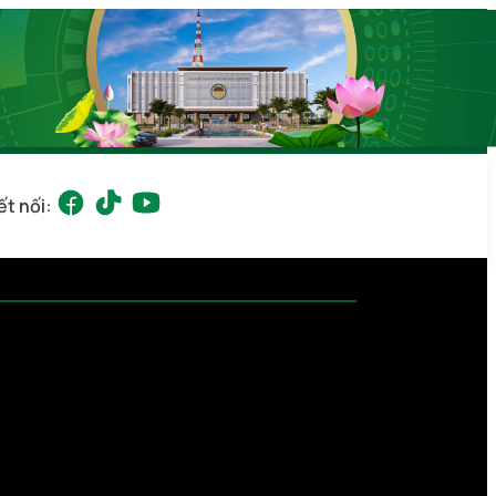
ết nối: