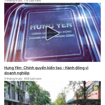
3 tháng trước
1.1K lượt xem
Hưng Yên: Chính quyền kiến tạo - Hành động vì
doanh nghiệp
3 tháng trước
808 lượt xem