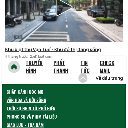
Khu biệt thự Vạn Tuế - Khu đô thị đáng sống
4 tháng trước
2.4K lượt xem
TRUYỀN
PHÁT
TIN
CHECK
HÌNH
THANH
TỨC
MAIL
Về đầu trang
CHẮP CÁNH ƯỚC MƠ
VĂN HÓA VÀ ĐỜI SỐNG
THỜI SỰ NHÌN TỪ PHỐ HIẾN
PHÓNG SỰ VÀ PHIM TÀI LIỆU
GIAO LƯU - TỌA ĐÀM