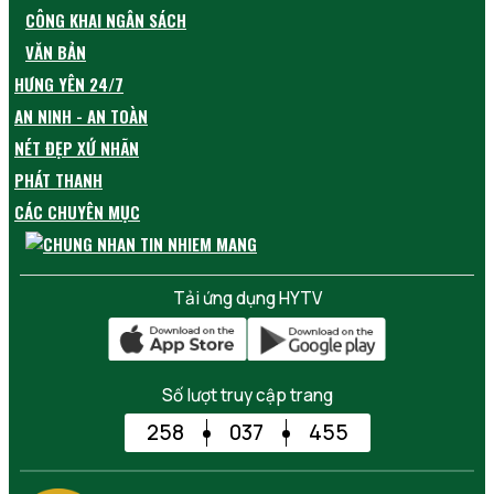
CÔNG KHAI NGÂN SÁCH
VĂN BẢN
HƯNG YÊN 24/7
AN NINH - AN TOÀN
NÉT ĐẸP XỨ NHÃN
PHÁT THANH
CÁC CHUYÊN MỤC
Tải ứng dụng HYTV
Số lượt truy cập trang
258
037
455