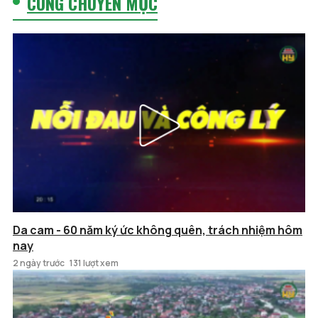
CÙNG CHUYÊN MỤC
Da cam - 60 năm ký ức không quên, trách nhiệm hôm
nay
2 ngày trước
131 lượt xem