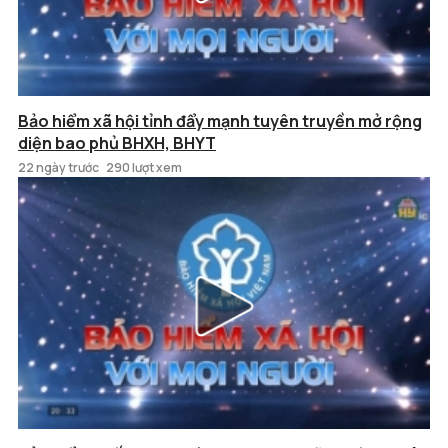
Bảo hiểm xã hội tỉnh đẩy mạnh tuyên truyền mở rộng
diện bao phủ BHXH, BHYT
22 ngày trước
290 lượt xem