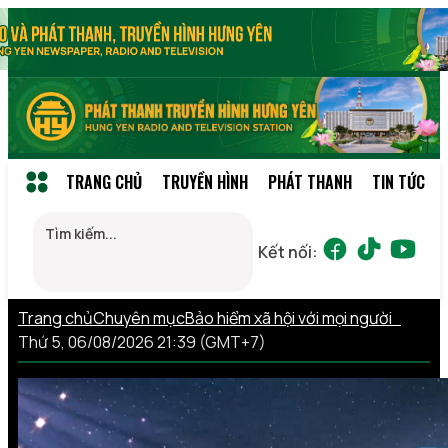
TRANG CHỦ
TRUYỀN HÌNH
PHÁT THANH
TIN TỨC
Kết nối:
Trang chủ
Chuyên mục
Bảo hiểm xã hội với mọi người
Thứ 5, 06/08/2026 21:39 (GMT+7)