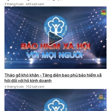
3 tháng trước
465 lượt xem
Tháo gỡ khó khăn - Tăng diện bao phủ bảo hiểm xã
hội đối với hộ kinh doanh
4 tháng trước
702 lượt xem