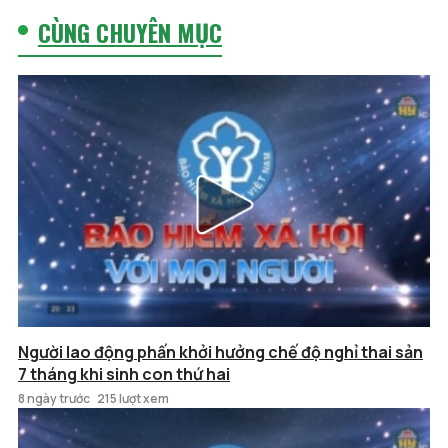
CÙNG CHUYÊN MỤC
Người lao động phấn khởi hưởng chế độ nghỉ thai sản
7 tháng khi sinh con thứ hai
8 ngày trước
215 lượt xem