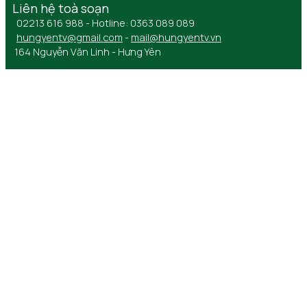
Liên hệ toà soạn
02213 616 988 - Hotline: 0363 089 089
hungyentv@gmail.com
-
mail@hungyentv.vn
164 Nguyễn Văn Linh - Hưng Yên