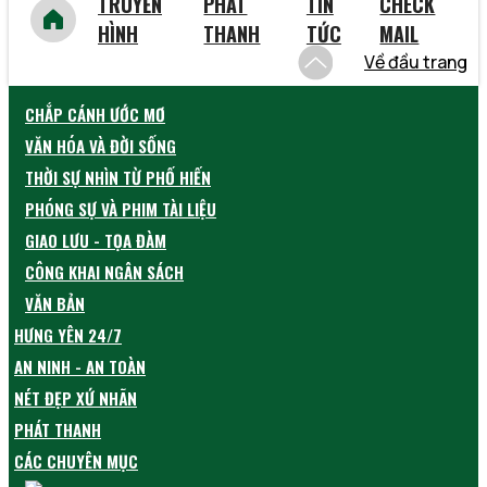
TRUYỀN
PHÁT
TIN
CHECK
HÌNH
THANH
TỨC
MAIL
Về đầu trang
CHẮP CÁNH ƯỚC MƠ
VĂN HÓA VÀ ĐỜI SỐNG
THỜI SỰ NHÌN TỪ PHỐ HIẾN
PHÓNG SỰ VÀ PHIM TÀI LIỆU
GIAO LƯU - TỌA ĐÀM
CÔNG KHAI NGÂN SÁCH
VĂN BẢN
HƯNG YÊN 24/7
AN NINH - AN TOÀN
NÉT ĐẸP XỨ NHÃN
PHÁT THANH
CÁC CHUYÊN MỤC