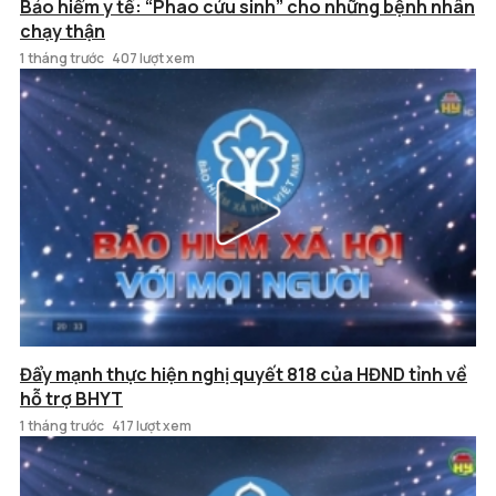
Bảo hiểm y tế: “Phao cứu sinh” cho những bệnh nhân
chạy thận
1 tháng trước
407 lượt xem
Đẩy mạnh thực hiện nghị quyết 818 của HĐND tỉnh về
hỗ trợ BHYT
1 tháng trước
417 lượt xem