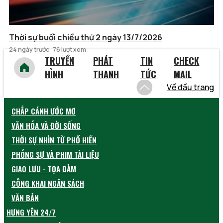
Thời sự buổi chiều thứ 2 ngày 13/7/2026
24 ngày trước
76 lượt xem
TRUYỀN
PHÁT
TIN
CHECK
HÌNH
THANH
TỨC
MAIL
Về đầu trang
CHẮP CÁNH ƯỚC MƠ
VĂN HÓA VÀ ĐỜI SỐNG
THỜI SỰ NHÌN TỪ PHỐ HIẾN
PHÓNG SỰ VÀ PHIM TÀI LIỆU
GIAO LƯU - TỌA ĐÀM
CÔNG KHAI NGÂN SÁCH
VĂN BẢN
HƯNG YÊN 24/7