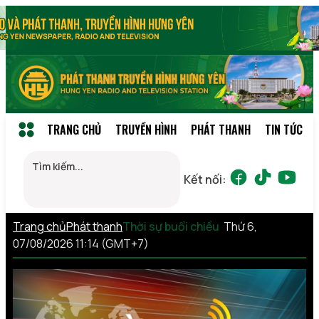
TRANG CHỦ
TRUYỀN HÌNH
PHÁT THANH
TIN TỨC
Kết nối:
Trang chủ
Phát thanh
Thời sự buổi chiều
Thứ 6,
07/08/2026 11:14 (GMT+7)