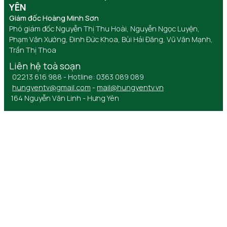
YÊN
Giám đốc Hoàng Minh Sơn
Phó giám đốc Nguyễn Thị Thu Hoài, Nguyễn Ngọc Luyện,
Phạm Văn Xướng, Đinh Đức Khoa, Bùi Hải Đăng, Vũ Văn Mạnh,
Trần Thị Thoa
Liên hệ toà soạn
02213 616 988 - Hotline: 0363 089 089
hungyentv@gmail.com
-
mail@hungyentv.vn
164 Nguyễn Văn Linh - Hưng Yên