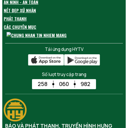
AN NINH - AN TOÀN
NÉT ĐẸP XỨ NHÃN
PHÁT THANH
CÁC CHUYÊN MỤC
Tải ứng dụng HYTV
Số lượt truy cập trang
258
060
982
BÁO VÀ PHÁT THANH, TRUYỀN HÌNH HƯNG