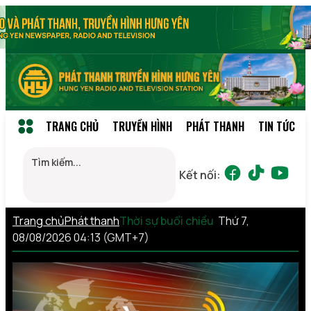
TRANG CHỦ
TRUYỀN HÌNH
PHÁT THANH
TIN TỨC
Kết nối:
Trang chủ
Phát thanh
Thời sự buổi chiều
Thứ 7,
08/08/2026 04:13 (GMT+7)