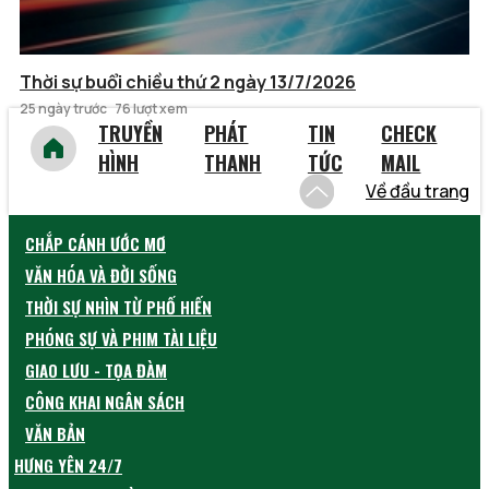
Thời sự buổi chiều thứ 2 ngày 13/7/2026
25 ngày trước
76 lượt xem
TRUYỀN
PHÁT
TIN
CHECK
HÌNH
THANH
TỨC
MAIL
Về đầu trang
CHẮP CÁNH ƯỚC MƠ
VĂN HÓA VÀ ĐỜI SỐNG
THỜI SỰ NHÌN TỪ PHỐ HIẾN
PHÓNG SỰ VÀ PHIM TÀI LIỆU
GIAO LƯU - TỌA ĐÀM
CÔNG KHAI NGÂN SÁCH
VĂN BẢN
HƯNG YÊN 24/7