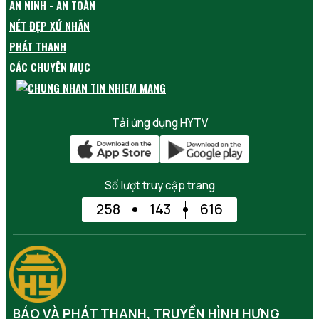
AN NINH - AN TOÀN
NÉT ĐẸP XỨ NHÃN
PHÁT THANH
CÁC CHUYÊN MỤC
Tải ứng dụng HYTV
Số lượt truy cập trang
258
143
616
BÁO VÀ PHÁT THANH, TRUYỀN HÌNH HƯNG