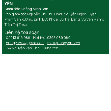
YÊN
Giám đốc Hoàng Minh Sơn
Phó giám đốc Nguyễn Thị Thu Hoài, Nguyễn Ngọc Luyện,
Phạm Văn Xướng, Đinh Đức Khoa, Bùi Hải Đăng, Vũ Văn Mạnh,
Trần Thị Thoa
Liên hệ toà soạn
02213 616 988 - Hotline: 0363 089 089
hungyentv@gmail.com
-
mail@hungyentv.vn
164 Nguyễn Văn Linh - Hưng Yên