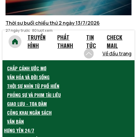
Thời sự buổi chiều thứ 2 ngày 13/7/2026
27 ngày trước
80 lượt xem
TRUYỀN
PHÁT
TIN
CHECK
HÌNH
THANH
TỨC
MAIL
Về đầu trang
CHẮP CÁNH ƯỚC MƠ
VĂN HÓA VÀ ĐỜI SỐNG
THỜI SỰ NHÌN TỪ PHỐ HIẾN
PHÓNG SỰ VÀ PHIM TÀI LIỆU
GIAO LƯU - TỌA ĐÀM
CÔNG KHAI NGÂN SÁCH
VĂN BẢN
HƯNG YÊN 24/7