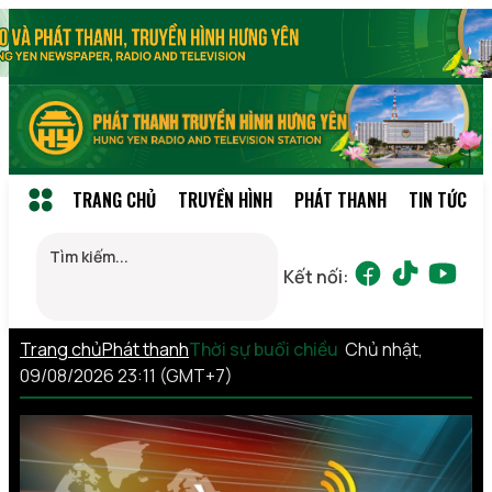
TRANG CHỦ
TRUYỀN HÌNH
PHÁT THANH
TIN TỨC
Kết nối:
Trang chủ
Phát thanh
Thời sự buổi chiều
Chủ nhật,
09/08/2026 23:11 (GMT+7)