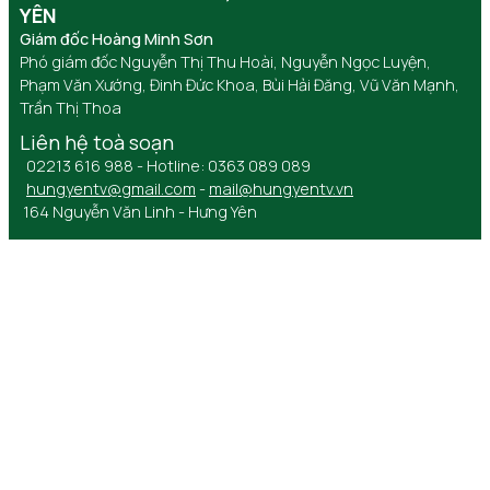
YÊN
Giám đốc Hoàng Minh Sơn
Phó giám đốc Nguyễn Thị Thu Hoài, Nguyễn Ngọc Luyện,
Phạm Văn Xướng, Đinh Đức Khoa, Bùi Hải Đăng, Vũ Văn Mạnh,
Trần Thị Thoa
Liên hệ toà soạn
02213 616 988 - Hotline: 0363 089 089
hungyentv@gmail.com
-
mail@hungyentv.vn
164 Nguyễn Văn Linh - Hưng Yên