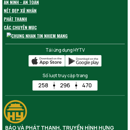
AN NINH - AN TOÀN
NÉT ĐẸP XỨ NHÃN
PHÁT THANH
CÁC CHUYÊN MỤC
Tải ứng dụng HYTV
Số lượt truy cập trang
258
296
470
BÁO VÀ PHÁT THANH, TRUYỀN HÌNH HƯNG