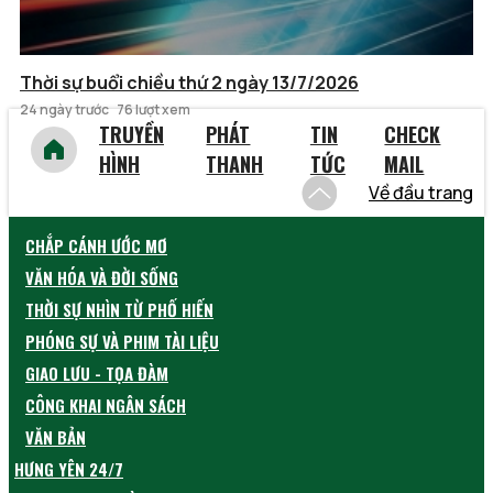
Thời sự buổi chiều thứ 2 ngày 13/7/2026
24 ngày trước
76 lượt xem
TRUYỀN
PHÁT
TIN
CHECK
HÌNH
THANH
TỨC
MAIL
Về đầu trang
CHẮP CÁNH ƯỚC MƠ
VĂN HÓA VÀ ĐỜI SỐNG
THỜI SỰ NHÌN TỪ PHỐ HIẾN
PHÓNG SỰ VÀ PHIM TÀI LIỆU
GIAO LƯU - TỌA ĐÀM
CÔNG KHAI NGÂN SÁCH
VĂN BẢN
HƯNG YÊN 24/7