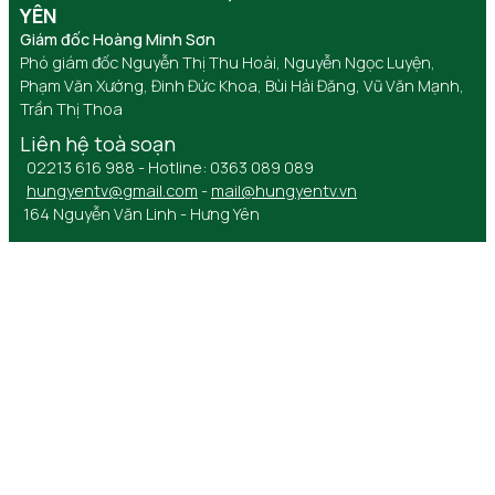
YÊN
Giám đốc Hoàng Minh Sơn
Phó giám đốc Nguyễn Thị Thu Hoài, Nguyễn Ngọc Luyện,
Phạm Văn Xướng, Đinh Đức Khoa, Bùi Hải Đăng, Vũ Văn Mạnh,
Trần Thị Thoa
Liên hệ toà soạn
02213 616 988 - Hotline: 0363 089 089
hungyentv@gmail.com
-
mail@hungyentv.vn
164 Nguyễn Văn Linh - Hưng Yên