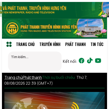
TRANG CHỦ
TRUYỀN HÌNH
PHÁT THANH
TIN TỨC
Kết nối:
Trang chủ
Phát thanh
Thời sự buổi chiều
Thứ 7,
08/08/2026 22:39 (GMT+7)