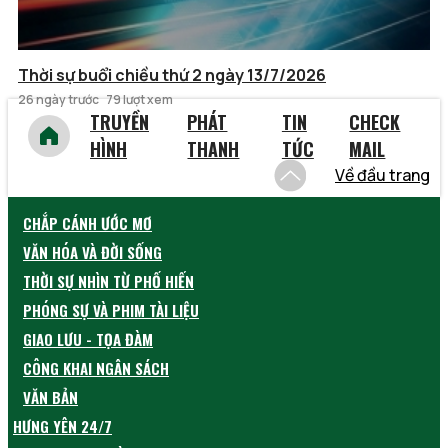
Thời sự buổi chiều thứ 2 ngày 13/7/2026
26 ngày trước
79 lượt xem
TRUYỀN
PHÁT
TIN
CHECK
HÌNH
THANH
TỨC
MAIL
Về đầu trang
CHẮP CÁNH ƯỚC MƠ
VĂN HÓA VÀ ĐỜI SỐNG
THỜI SỰ NHÌN TỪ PHỐ HIẾN
PHÓNG SỰ VÀ PHIM TÀI LIỆU
GIAO LƯU - TỌA ĐÀM
CÔNG KHAI NGÂN SÁCH
VĂN BẢN
HƯNG YÊN 24/7