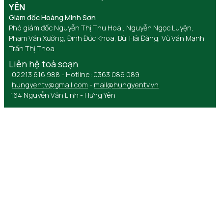
YÊN
Giám đốc Hoàng Minh Sơn
Phó giám đốc Nguyễn Thị Thu Hoài, Nguyễn Ngọc Luyện,
Phạm Văn Xướng, Đinh Đức Khoa, Bùi Hải Đăng, Vũ Văn Mạnh,
Trần Thị Thoa
Liên hệ toà soạn
02213 616 988 - Hotline: 0363 089 089
hungyentv@gmail.com
-
mail@hungyentv.vn
164 Nguyễn Văn Linh - Hưng Yên