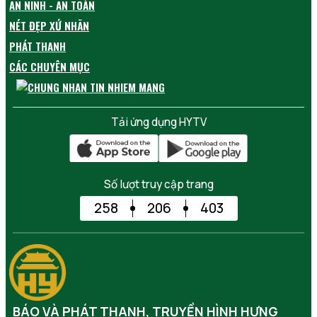
AN NINH - AN TOÀN
NÉT ĐẸP XỨ NHÃN
PHÁT THANH
CÁC CHUYÊN MỤC
Tải ứng dụng HYTV
Số lượt truy cập trang
258
206
403
BÁO VÀ PHÁT THANH, TRUYỀN HÌNH HƯNG