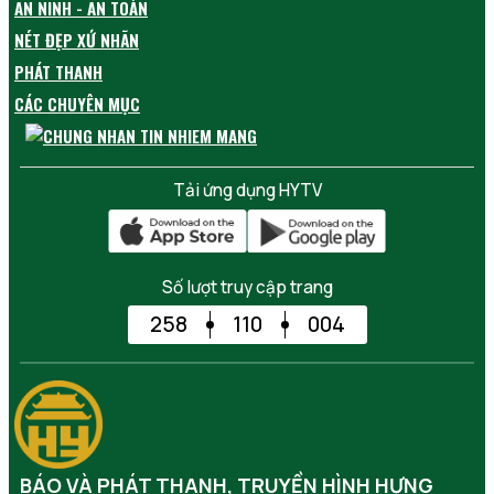
AN NINH - AN TOÀN
NÉT ĐẸP XỨ NHÃN
PHÁT THANH
CÁC CHUYÊN MỤC
Tải ứng dụng HYTV
Số lượt truy cập trang
258
110
004
BÁO VÀ PHÁT THANH, TRUYỀN HÌNH HƯNG