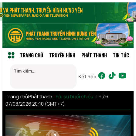
TRANG CHỦ
TRUYỀN HÌNH
PHÁT THANH
TIN TỨC
Kết nối:
Trang chủ
Phát thanh
Thời sự buổi chiều
Thứ 6,
07/08/2026 20:10 (GMT+7)