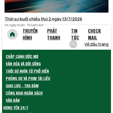
Thời sự buổi chiều thứ 2 ngày 13/7/2026
24 ngày trước
76 lượt xem
TRUYỀN
PHÁT
TIN
CHECK
HÌNH
THANH
TỨC
MAIL
Về đầu trang
CHẮP CÁNH ƯỚC MƠ
VĂN HÓA VÀ ĐỜI SỐNG
THỜI SỰ NHÌN TỪ PHỐ HIẾN
PHÓNG SỰ VÀ PHIM TÀI LIỆU
GIAO LƯU - TỌA ĐÀM
CÔNG KHAI NGÂN SÁCH
VĂN BẢN
HƯNG YÊN 24/7