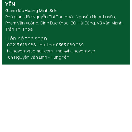
YÊN
Giám đốc Hoàng Minh Sơn
Phó giám đốc Nguyễn Thị Thu Hoài, Nguyễn Ngọc Luyện,
Phạm Văn Xướng, Đinh Đức Khoa, Bùi Hải Đăng, Vũ Văn Mạnh,
Trần Thị Thoa
Liên hệ toà soạn
02213 616 988 - Hotline: 0363 089 089
hungyentv@gmail.com
-
mail@hungyentv.vn
164 Nguyễn Văn Linh - Hưng Yên