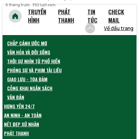
6 tháng trước
392 lượt xem
TRUYỀN
PHÁT
TIN
CHECK
HÌNH
THANH
TỨC
MAIL
Về đầu trang
CHẮP CÁNH ƯỚC MƠ
VĂN HÓA VÀ ĐỜI SỐNG
THỜI SỰ NHÌN TỪ PHỐ HIẾN
PHÓNG SỰ VÀ PHIM TÀI LIỆU
GIAO LƯU - TỌA ĐÀM
CÔNG KHAI NGÂN SÁCH
VĂN BẢN
HƯNG YÊN 24/7
AN NINH - AN TOÀN
NÉT ĐẸP XỨ NHÃN
PHÁT THANH