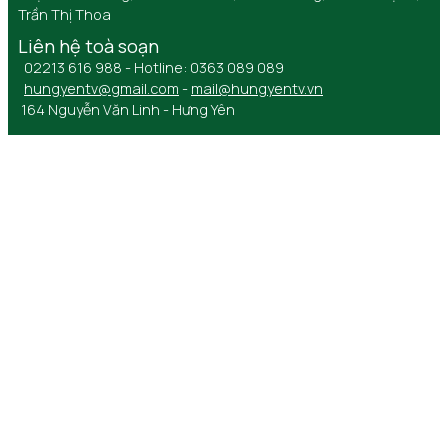
Trần Thị Thoa
Liên hệ toà soạn
02213 616 988 - Hotline: 0363 089 089
hungyentv@gmail.com
-
mail@hungyentv.vn
164 Nguyễn Văn Linh - Hưng Yên