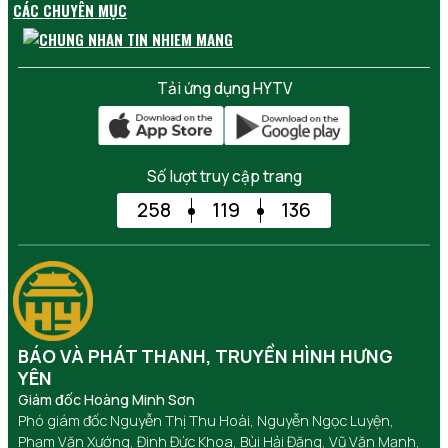
CÁC CHUYÊN MỤC
Tải ứng dụng HYTV
Số lượt truy cập trang
258
119
136
BÁO VÀ PHÁT THANH, TRUYỀN HÌNH HƯNG
YÊN
Giám đốc Hoàng Minh Sơn
Phó giám đốc Nguyễn Thị Thu Hoài, Nguyễn Ngọc Luyện,
Phạm Văn Xướng, Đinh Đức Khoa, Bùi Hải Đăng, Vũ Văn Mạnh,