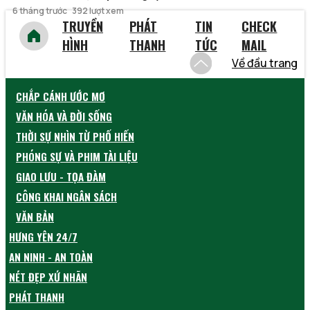
6 tháng trước
392 lượt xem
TRUYỀN
PHÁT
TIN
CHECK
HÌNH
THANH
TỨC
MAIL
Về đầu trang
CHẮP CÁNH ƯỚC MƠ
VĂN HÓA VÀ ĐỜI SỐNG
THỜI SỰ NHÌN TỪ PHỐ HIẾN
PHÓNG SỰ VÀ PHIM TÀI LIỆU
GIAO LƯU - TỌA ĐÀM
CÔNG KHAI NGÂN SÁCH
VĂN BẢN
HƯNG YÊN 24/7
AN NINH - AN TOÀN
NÉT ĐẸP XỨ NHÃN
PHÁT THANH