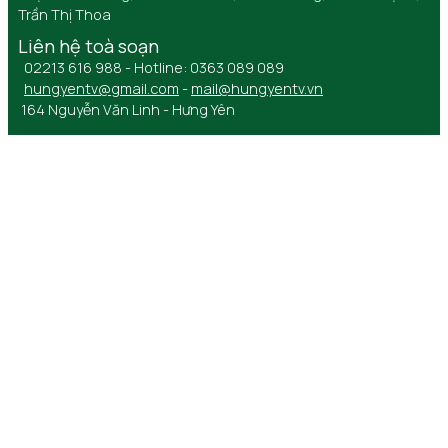
Trần Thị Thoa
Liên hệ toà soạn
02213 616 988 - Hotline: 0363 089 089
hungyentv@gmail.com
-
mail@hungyentv.vn
164 Nguyễn Văn Linh - Hưng Yên