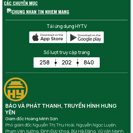
CÁC CHUYÊN MỤC
Tải ứng dụng HYTV
Số lượt truy cập trang
258
202
840
BÁO VÀ PHÁT THANH, TRUYỀN HÌNH HƯNG
YÊN
Giám đốc Hoàng Minh Sơn
Phó giám đốc Nguyễn Thị Thu Hoài, Nguyễn Ngọc Luyện,
Phạm Văn Xướng, Đinh Đức Khoa, Bùi Hải Đăng, Vũ Văn Mạnh,