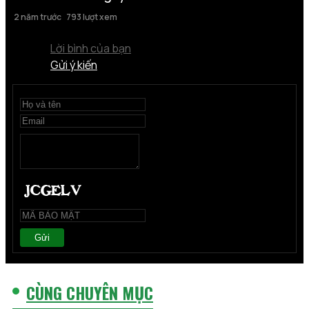
2 năm trước
793 lượt xem
Lời bình của bạn
Gửi ý kiến
Gửi
CÙNG CHUYÊN MỤC