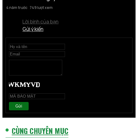
4 năm trước
749 lượt xem
Lời bình của bạn
Gửi ý kiến
Gửi
CÙNG CHUYÊN MỤC