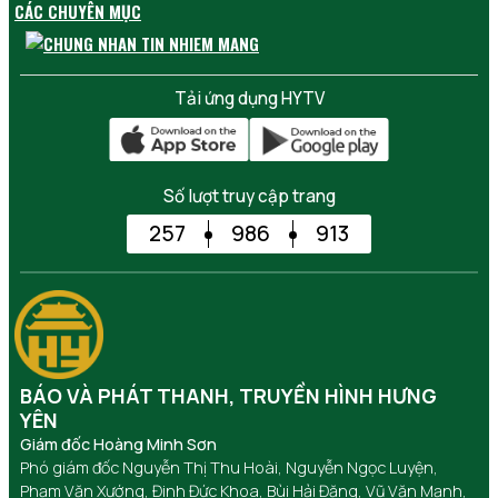
CÁC CHUYÊN MỤC
Tải ứng dụng HYTV
Số lượt truy cập trang
257
986
913
BÁO VÀ PHÁT THANH, TRUYỀN HÌNH HƯNG
YÊN
Giám đốc Hoàng Minh Sơn
Phó giám đốc Nguyễn Thị Thu Hoài, Nguyễn Ngọc Luyện,
Phạm Văn Xướng, Đinh Đức Khoa, Bùi Hải Đăng, Vũ Văn Mạnh,