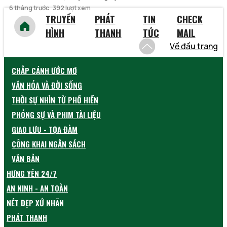
6 tháng trước
392 lượt xem
TRUYỀN
PHÁT
TIN
CHECK
HÌNH
THANH
TỨC
MAIL
Về đầu trang
CHẮP CÁNH ƯỚC MƠ
VĂN HÓA VÀ ĐỜI SỐNG
THỜI SỰ NHÌN TỪ PHỐ HIẾN
PHÓNG SỰ VÀ PHIM TÀI LIỆU
GIAO LƯU - TỌA ĐÀM
CÔNG KHAI NGÂN SÁCH
VĂN BẢN
HƯNG YÊN 24/7
AN NINH - AN TOÀN
NÉT ĐẸP XỨ NHÃN
PHÁT THANH