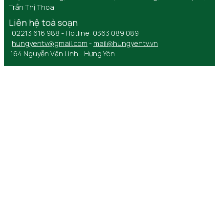
Trần Thị Thoa
Liên hệ toà soạn
02213 616 988 - Hotline: 0363 089 089
hungyentv@gmail.com
-
mail@hungyentv.vn
164 Nguyễn Văn Linh - Hưng Yên