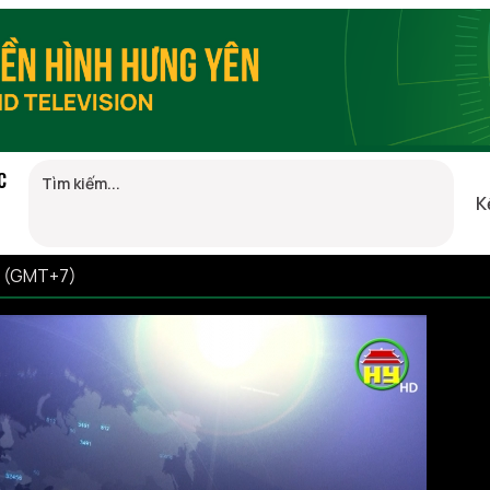
C
K
10 (GMT+7)