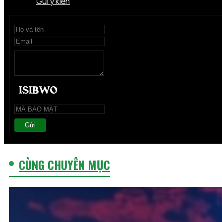
Gửi ý kiến
Gửi
CÙNG CHUYÊN MỤC