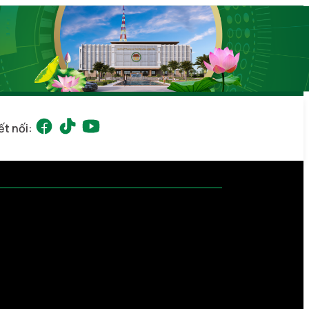
ết nối: