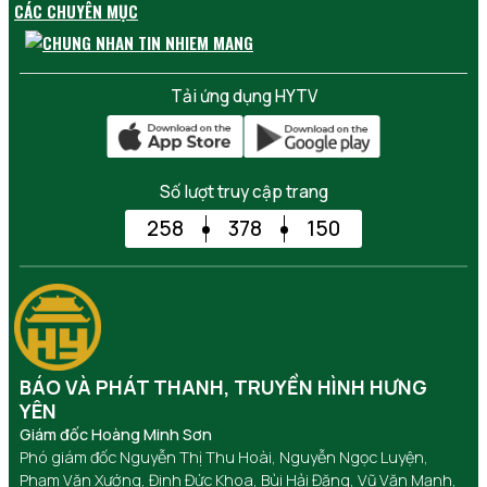
CÁC CHUYÊN MỤC
Tải ứng dụng HYTV
Số lượt truy cập trang
258
378
150
BÁO VÀ PHÁT THANH, TRUYỀN HÌNH HƯNG
YÊN
Giám đốc Hoàng Minh Sơn
Phó giám đốc Nguyễn Thị Thu Hoài, Nguyễn Ngọc Luyện,
Phạm Văn Xướng, Đinh Đức Khoa, Bùi Hải Đăng, Vũ Văn Mạnh,