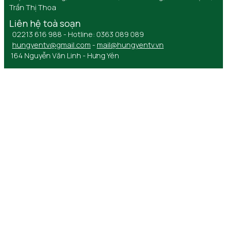
Trần Thị Thoa
Liên hệ toà soạn
02213 616 988 - Hotline: 0363 089 089
hungyentv@gmail.com
-
mail@hungyentv.vn
164 Nguyễn Văn Linh - Hưng Yên