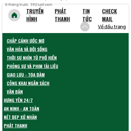
6 tháng trước
392 lượt xem
TRUYỀN
PHÁT
TIN
CHECK
HÌNH
THANH
TỨC
MAIL
Về đầu trang
CHẮP CÁNH ƯỚC MƠ
VĂN HÓA VÀ ĐỜI SỐNG
THỜI SỰ NHÌN TỪ PHỐ HIẾN
PHÓNG SỰ VÀ PHIM TÀI LIỆU
GIAO LƯU - TỌA ĐÀM
CÔNG KHAI NGÂN SÁCH
VĂN BẢN
HƯNG YÊN 24/7
AN NINH - AN TOÀN
NÉT ĐẸP XỨ NHÃN
PHÁT THANH