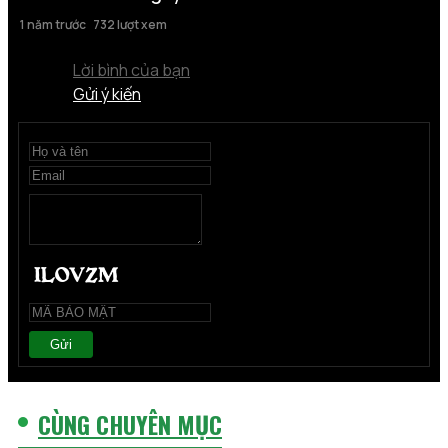
1 năm trước
732 lượt xem
Lời bình của bạn
Gửi ý kiến
Gửi
CÙNG CHUYÊN MỤC