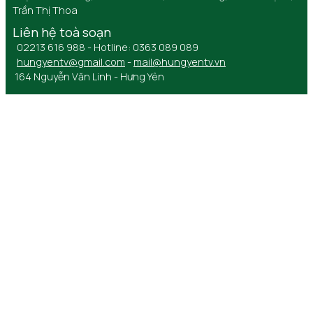
Trần Thị Thoa
Liên hệ toà soạn
02213 616 988 - Hotline: 0363 089 089
hungyentv@gmail.com
-
mail@hungyentv.vn
164 Nguyễn Văn Linh - Hưng Yên