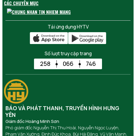
CÁC CHUYÊN MỤC
Tải ứng dụng HYTV
Số lượt truy cập trang
258
066
746
BÁO VÀ PHÁT THANH, TRUYỀN HÌNH HƯNG
YÊN
Giám đốc Hoàng Minh Sơn
Phó giám đốc Nguyễn Thị Thu Hoài, Nguyễn Ngọc Luyện,
Phạm Văn Xướng, Đinh Đức Khoa, Bùi Hải Đăng, Vũ Văn Mạnh,