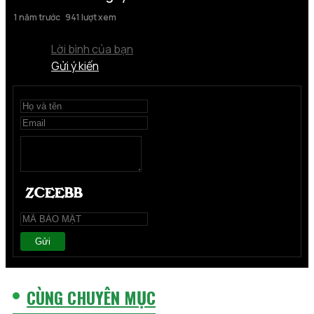
1 năm trước
941 lượt xem
Lời bình của bạn
Gửi ý kiến
Gửi
CÙNG CHUYÊN MỤC