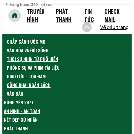
6 tháng trước
392 lượt xem
TRUYỀN
PHÁT
TIN
CHECK
HÌNH
THANH
TỨC
MAIL
Về đầu trang
CHẮP CÁNH ƯỚC MƠ
VĂN HÓA VÀ ĐỜI SỐNG
THỜI SỰ NHÌN TỪ PHỐ HIẾN
PHÓNG SỰ VÀ PHIM TÀI LIỆU
GIAO LƯU - TỌA ĐÀM
CÔNG KHAI NGÂN SÁCH
VĂN BẢN
HƯNG YÊN 24/7
AN NINH - AN TOÀN
NÉT ĐẸP XỨ NHÃN
PHÁT THANH