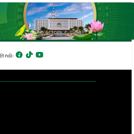
ết nối: