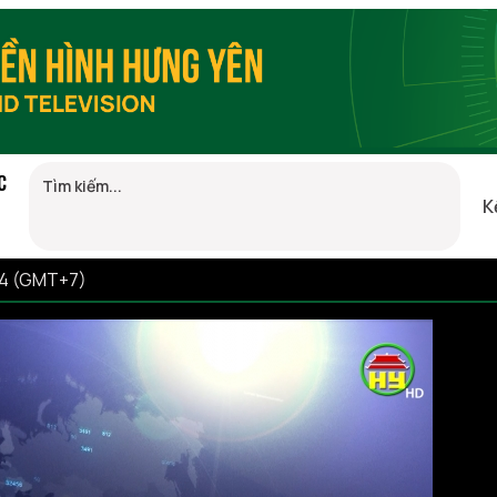
C
K
04 (GMT+7)