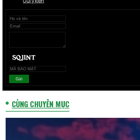
Gửi ý kiến
Gửi
CÙNG CHUYÊN MỤC