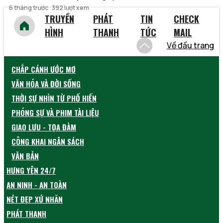
6 tháng trước
392 lượt xem
TRUYỀN
PHÁT
TIN
CHECK
HÌNH
THANH
TỨC
MAIL
Về đầu trang
CHẮP CÁNH ƯỚC MƠ
VĂN HÓA VÀ ĐỜI SỐNG
THỜI SỰ NHÌN TỪ PHỐ HIẾN
PHÓNG SỰ VÀ PHIM TÀI LIỆU
GIAO LƯU - TỌA ĐÀM
CÔNG KHAI NGÂN SÁCH
VĂN BẢN
HƯNG YÊN 24/7
AN NINH - AN TOÀN
NÉT ĐẸP XỨ NHÃN
PHÁT THANH