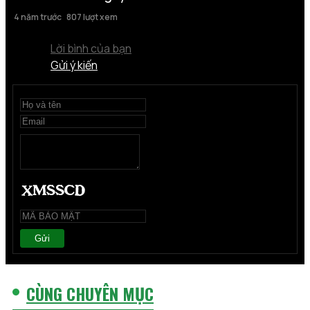
4 năm trước
807 lượt xem
Lời bình của bạn
Gửi ý kiến
Gửi
CÙNG CHUYÊN MỤC