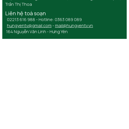
Trần Thị Thoa
Liên hệ toà soạn
02213 616 988 - Hotline: 0363 089 089
hungyentv@gmail.com
-
mail@hungyentv.vn
164 Nguyễn Văn Linh - Hưng Yên