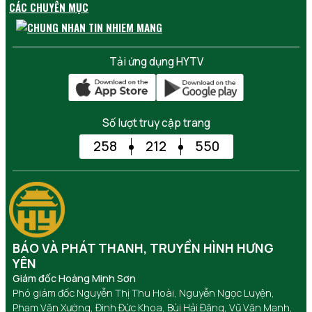
CÁC CHUYÊN MỤC
Tải ứng dụng HYTV
Số lượt truy cập trang
258
212
550
BÁO VÀ PHÁT THANH, TRUYỀN HÌNH HƯNG
YÊN
Giám đốc Hoàng Minh Sơn
Phó giám đốc Nguyễn Thị Thu Hoài, Nguyễn Ngọc Luyện,
Phạm Văn Xướng, Đinh Đức Khoa, Bùi Hải Đăng, Vũ Văn Mạnh,