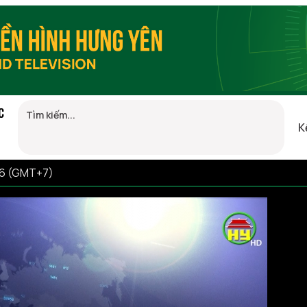
C
K
06 (GMT+7)