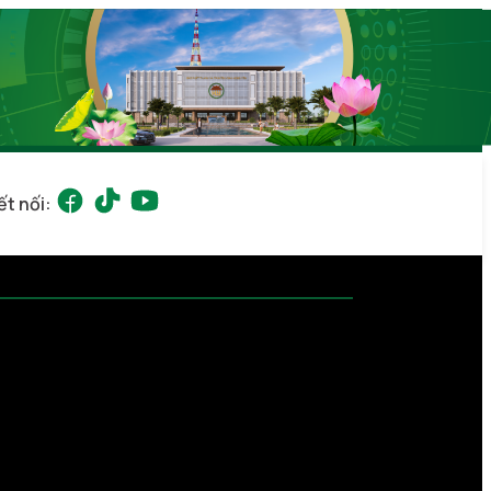
ết nối: