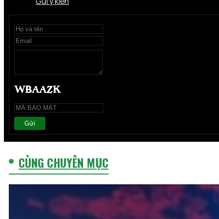
Gửi ý kiến
Gửi
CÙNG CHUYÊN MỤC