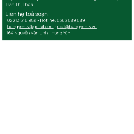
Trần Thị Thoa
Liên hệ toà soạn
02213 616 988 - Hotline: 0363 089 089
hungyentv@gmail.com
-
mail@hungyentv.vn
164 Nguyễn Văn Linh - Hưng Yên