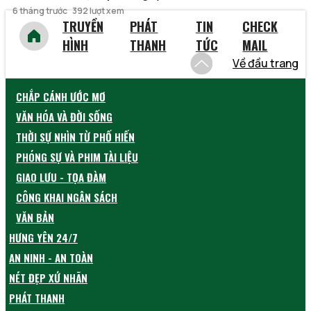
6 tháng trước
392 lượt xem
TRUYỀN
PHÁT
TIN
CHECK
HÌNH
THANH
TỨC
MAIL
Về đầu trang
CHẮP CÁNH ƯỚC MƠ
VĂN HÓA VÀ ĐỜI SỐNG
THỜI SỰ NHÌN TỪ PHỐ HIẾN
PHÓNG SỰ VÀ PHIM TÀI LIỆU
GIAO LƯU - TỌA ĐÀM
CÔNG KHAI NGÂN SÁCH
VĂN BẢN
HƯNG YÊN 24/7
AN NINH - AN TOÀN
NÉT ĐẸP XỨ NHÃN
PHÁT THANH