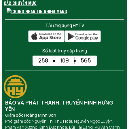
CÁC CHUYÊN MỤC
Tải ứng dụng HYTV
Số lượt truy cập trang
258
109
565
BÁO VÀ PHÁT THANH, TRUYỀN HÌNH HƯNG
YÊN
Giám đốc Hoàng Minh Sơn
Phó giám đốc Nguyễn Thị Thu Hoài, Nguyễn Ngọc Luyện,
Phạm Văn Xướng, Đinh Đức Khoa, Bùi Hải Đăng, Vũ Văn Mạnh,