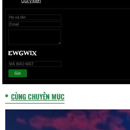
Gửi ý kiến
Gửi
CÙNG CHUYÊN MỤC