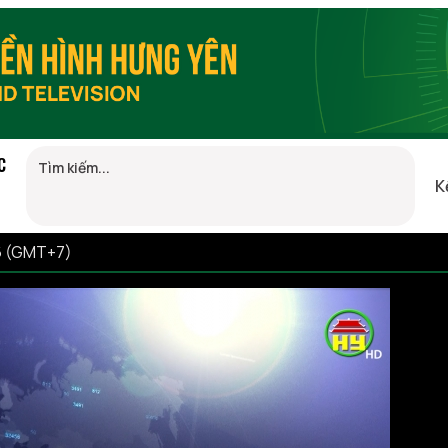
C
K
16 (GMT+7)