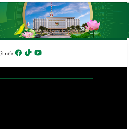
ết nối: