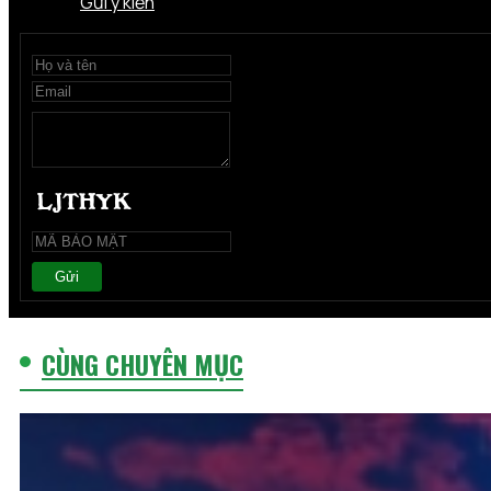
Gửi ý kiến
Gửi
CÙNG CHUYÊN MỤC