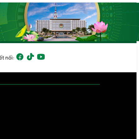
ết nối: