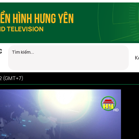
C
K
52 (GMT+7)