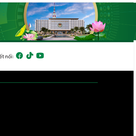
ết nối: