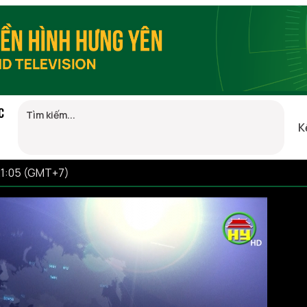
C
K
21:05 (GMT+7)