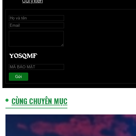
Gửi ý kiến
Gửi
CÙNG CHUYÊN MỤC