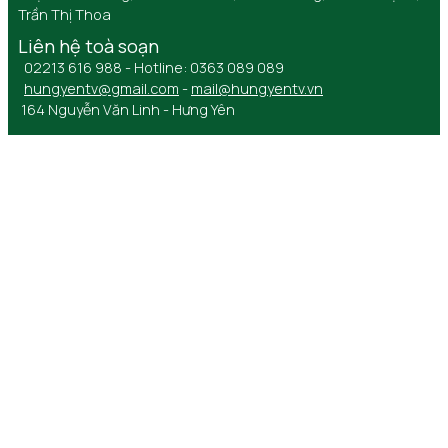
Trần Thị Thoa
Liên hệ toà soạn
02213 616 988 - Hotline: 0363 089 089
hungyentv@gmail.com
-
mail@hungyentv.vn
164 Nguyễn Văn Linh - Hưng Yên