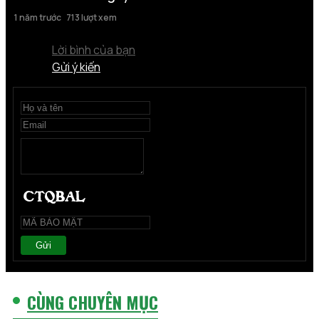
1 năm trước
713 lượt xem
Lời bình của bạn
Gửi ý kiến
Gửi
CÙNG CHUYÊN MỤC