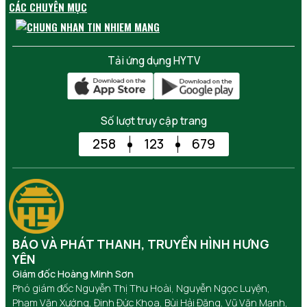
CÁC CHUYÊN MỤC
Tải ứng dụng HYTV
Số lượt truy cập trang
258
123
679
BÁO VÀ PHÁT THANH, TRUYỀN HÌNH HƯNG
YÊN
Giám đốc Hoàng Minh Sơn
Phó giám đốc Nguyễn Thị Thu Hoài, Nguyễn Ngọc Luyện,
Phạm Văn Xướng, Đinh Đức Khoa, Bùi Hải Đăng, Vũ Văn Mạnh,