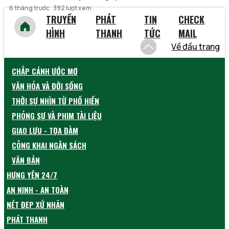
6 tháng trước
392 lượt xem
TRUYỀN
PHÁT
TIN
CHECK
HÌNH
THANH
TỨC
MAIL
Về đầu trang
CHẮP CÁNH ƯỚC MƠ
VĂN HÓA VÀ ĐỜI SỐNG
THỜI SỰ NHÌN TỪ PHỐ HIẾN
PHÓNG SỰ VÀ PHIM TÀI LIỆU
GIAO LƯU - TỌA ĐÀM
CÔNG KHAI NGÂN SÁCH
VĂN BẢN
HƯNG YÊN 24/7
AN NINH - AN TOÀN
NÉT ĐẸP XỨ NHÃN
PHÁT THANH