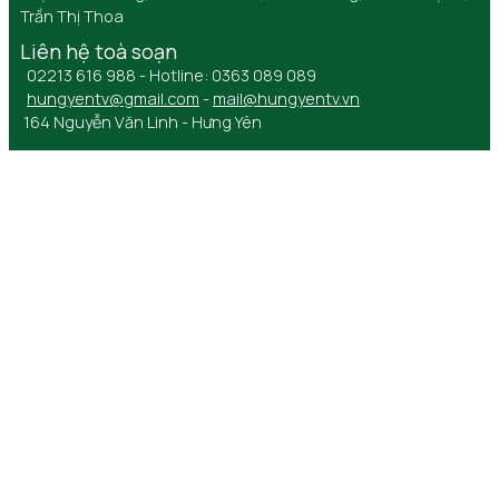
Trần Thị Thoa
Liên hệ toà soạn
02213 616 988 - Hotline: 0363 089 089
hungyentv@gmail.com
-
mail@hungyentv.vn
164 Nguyễn Văn Linh - Hưng Yên