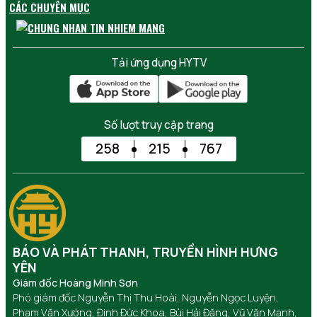
CÁC CHUYÊN MỤC
Tải ứng dụng HYTV
Số lượt truy cập trang
258
215
767
BÁO VÀ PHÁT THANH, TRUYỀN HÌNH HƯNG
YÊN
Giám đốc Hoàng Minh Sơn
Phó giám đốc Nguyễn Thị Thu Hoài, Nguyễn Ngọc Luyện,
Phạm Văn Xướng, Đinh Đức Khoa, Bùi Hải Đăng, Vũ Văn Mạnh,