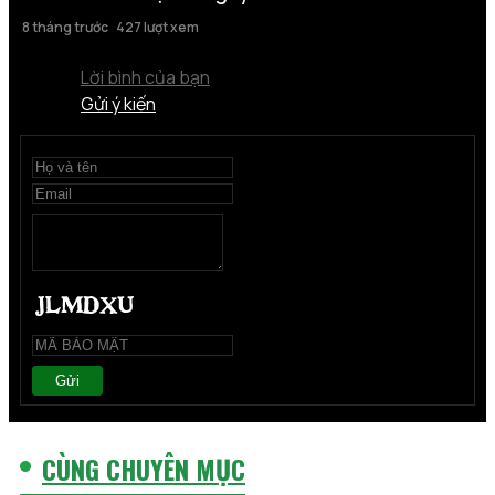
8 tháng trước
427 lượt xem
Lời bình của bạn
Gửi ý kiến
Gửi
CÙNG CHUYÊN MỤC