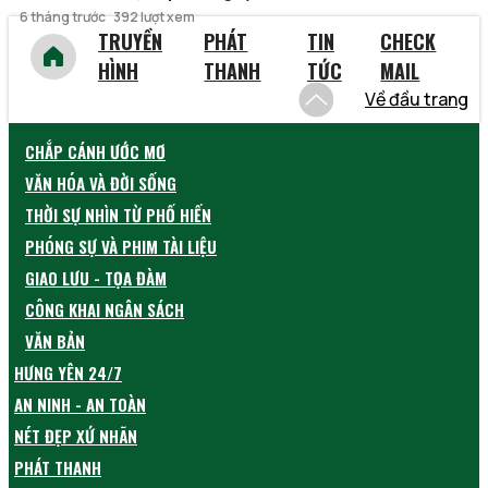
6 tháng trước
392 lượt xem
TRUYỀN
PHÁT
TIN
CHECK
HÌNH
THANH
TỨC
MAIL
Về đầu trang
CHẮP CÁNH ƯỚC MƠ
VĂN HÓA VÀ ĐỜI SỐNG
THỜI SỰ NHÌN TỪ PHỐ HIẾN
PHÓNG SỰ VÀ PHIM TÀI LIỆU
GIAO LƯU - TỌA ĐÀM
CÔNG KHAI NGÂN SÁCH
VĂN BẢN
HƯNG YÊN 24/7
AN NINH - AN TOÀN
NÉT ĐẸP XỨ NHÃN
PHÁT THANH