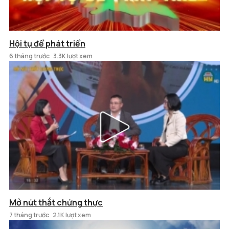
Hội tụ để phát triển
6 tháng trước
3.3K lượt xem
Mở nút thắt chứng thực
7 tháng trước
2.1K lượt xem