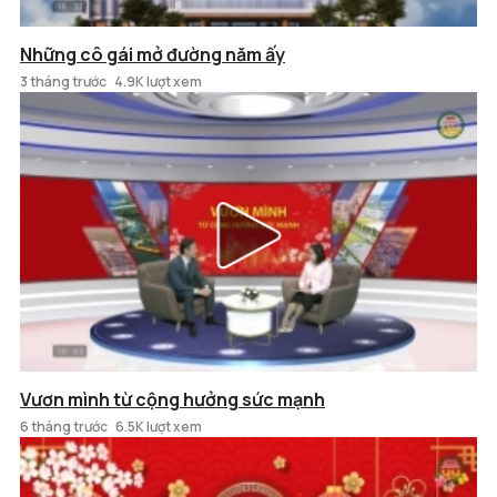
Những cô gái mở đường năm ấy
3 tháng trước
4.9K lượt xem
Vươn mình từ cộng hưởng sức mạnh
6 tháng trước
6.5K lượt xem