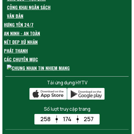
CÔNG KHAI NGÂN SÁCH
VĂN BẢN
HƯNG YÊN 24/7
AN NINH - AN TOÀN
NÉT ĐẸP XỨ NHÃN
PHÁT THANH
CÁC CHUYÊN MỤC
Tải ứng dụng HYTV
Số lượt truy cập trang
258
174
257