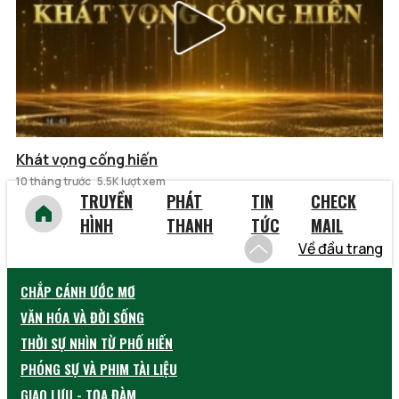
Khát vọng cống hiến
10 tháng trước
5.5K lượt xem
TRUYỀN
PHÁT
TIN
CHECK
HÌNH
THANH
TỨC
MAIL
Về đầu trang
CHẮP CÁNH ƯỚC MƠ
VĂN HÓA VÀ ĐỜI SỐNG
THỜI SỰ NHÌN TỪ PHỐ HIẾN
PHÓNG SỰ VÀ PHIM TÀI LIỆU
GIAO LƯU - TỌA ĐÀM