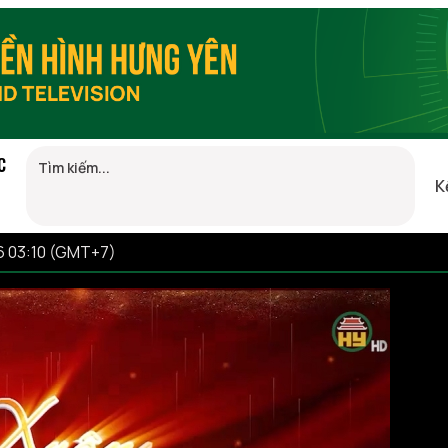
C
K
6 03:10 (GMT+7)