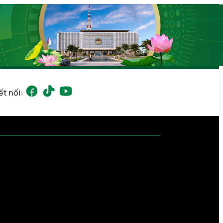
ết nối: