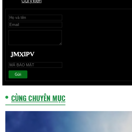
Gửi ý kiến
Gửi
CÙNG CHUYÊN MỤC