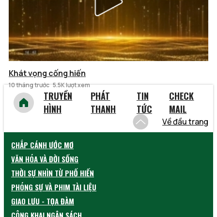
Khát vọng cống hiến
10 tháng trước
5.5K lượt xem
TRUYỀN
PHÁT
TIN
CHECK
HÌNH
THANH
TỨC
MAIL
Về đầu trang
CHẮP CÁNH ƯỚC MƠ
VĂN HÓA VÀ ĐỜI SỐNG
THỜI SỰ NHÌN TỪ PHỐ HIẾN
PHÓNG SỰ VÀ PHIM TÀI LIỆU
GIAO LƯU - TỌA ĐÀM
CÔNG KHAI NGÂN SÁCH