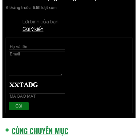
6 tháng trước
6.5K lượt xem
Lời bình của bạn
Gửi ý kiến
Gửi
CÙNG CHUYÊN MỤC