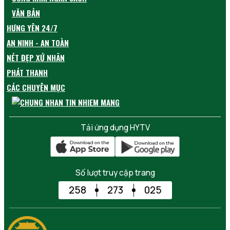
VĂN BẢN
HƯNG YÊN 24/7
AN NINH - AN TOÀN
NÉT ĐẸP XỨ NHÃN
PHÁT THANH
CÁC CHUYÊN MỤC
Tải ứng dụng HYTV
Số lượt truy cập trang
258
273
025